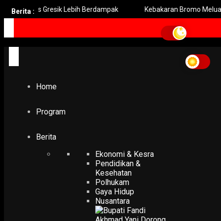
 Pers Gresik Lebih Berdampak
Kebakaran Bromo Meluas Pema
Berita :
Home
Stella Maris
Stella Maris
Home
GALERI FOTO
50 Tahun SMAK Stella Maris
26 February 2017
Program
Berita
Ekonomi & Kesra
Pendidikan &
Kesehatan
Polhukam
Gaya Hidup
Nusantara