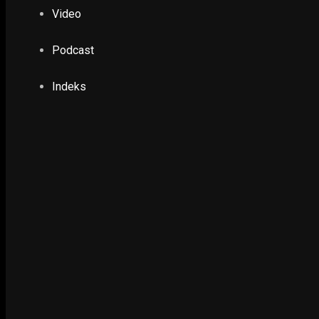
Lemongan
Video
24 June 2024
Podcast
EKONOMI & KESRA, POLHUKAM
Penerima BPNT Dipaksa Beli di Toko Tertentu,
Indeks
9 March 2022
EKONOMI & KESRA
Soekarno Run 2026 Beri Beasiswa Rp100 Juta b
Tercepat
15 February 2026
EKONOMI & KESRA
Sebanyak 180 Wilayah Perkampungan di Suraba
RW, Ini Langkah Eri Cahyadi
19 May 2023
EKONOMI & KESRA