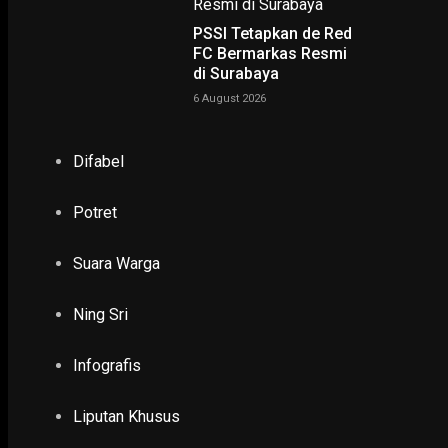
PSSI Tetapkan de Red
FC Bermarkas Resmi
di Surabaya
6 August 2026
NING SRI
Difabel
POTRET
Potret
Ruwatan Massal di Cagar Budaya Arca Joko Dolog Surab
INFOGRAFIS
Suara Warga
Ning Sri
POPULER
PILIHAN EDITOR
TERBARU
Infografis
Liputan Khusus
EKONOMI & KESRA
BPBD Lumajang 7 Jam Evakuasi Pendaki Hipo