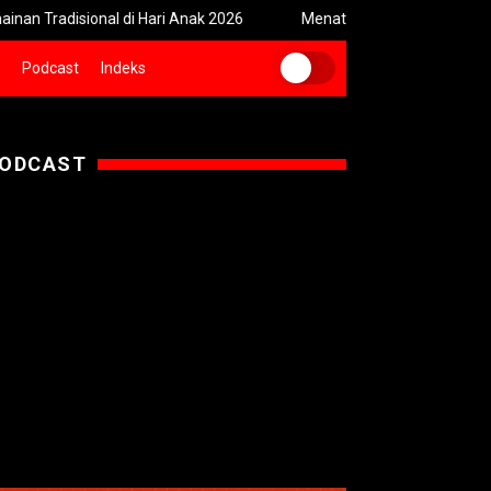
radisional di Hari Anak 2026
Menatap Wajah Hutan Indonesia: K
Podcast
Indeks
ODCAST