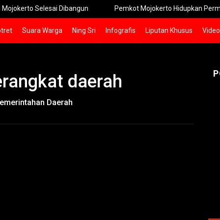
erto Selesai Dibangun
Pemkot Mojokerto Hidupkan Permainan T
tret
Suara Warga
Ning Sri
Infografis
Liputan Khusus
Video
P
erangkat daerah
Pemerintahan Daerah