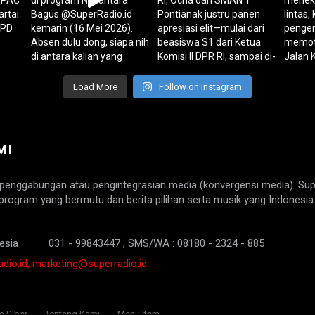
Load More
Follow on Instagram
MI
 penggabungan atau pengintegrasian media (konvergensi media). Su
program yang bermutu dan berita pilihan serta musik yang Indonesia
esia
031 - 99843447 , SMS/WA : 08180 - 2324 - 885
dio.id, marketing@superradio.id
 Siber
Tentang Kami
Menu Item