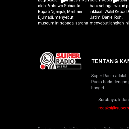
TENTANG KA
Super Radio adalah
Radio hadir dengan 
banget.
Surabaya, Indon
redaksi@superra
Disclaimer
Kode Etik Jurnalistik
Pedoman Media