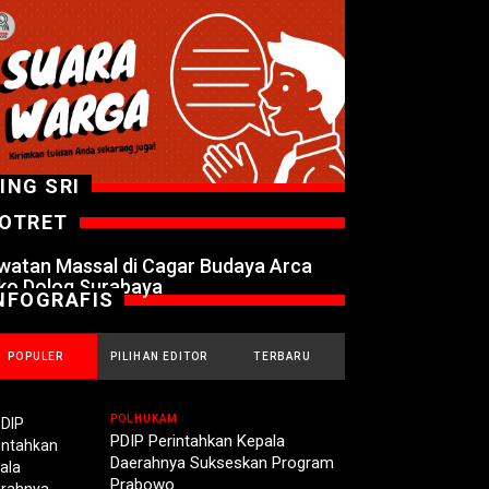
ING SRI
OTRET
watan Massal di Cagar Budaya Arca
ko Dolog Surabaya
NFOGRAFIS
POPULER
PILIHAN EDITOR
TERBARU
POLHUKAM
PDIP Perintahkan Kepala
Daerahnya Sukseskan Program
Prabowo