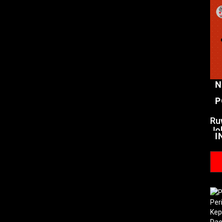
N
P
Ru
Jo
I