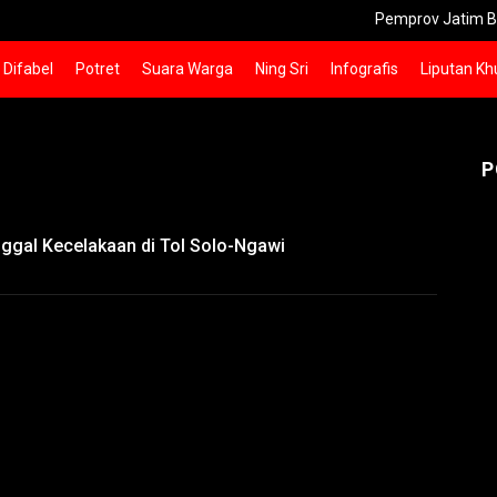
Pemprov Jatim Bebaskan D
Difabel
Potret
Suara Warga
Ning Sri
Infografis
Liputan Kh
P
ggal Kecelakaan di Tol Solo-Ngawi