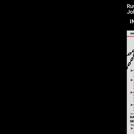
Ru
Jo
I