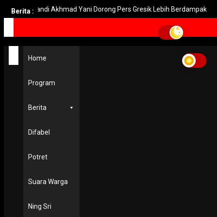
Bupati Fandi Akhmad Yani Dorong Pers Gresik Lebih Berdampak
Berita :
Home
kompetisi wisata bersih
Home
kompetisi wisata bersih
Program
NUSANTARA
Bangsring Under Water dan Grand Watu Dodol Ditunjuk Iku
ACTC
Berita
13 September 2017
Difabel
Potret
Suara Warga
Ning Sri