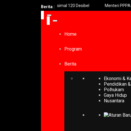
d Horeg Sidoarjo Maksimal 120 Desibel
Menteri PPPA: Festiva
Berita :
Home
Program
Berita
Ekonomi & K
Pendidikan &
Polhukam
Gaya Hidup
Nusantara