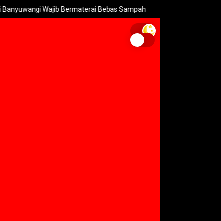
wangi Wajib Bermaterai Bebas Sampah
Adik Prabowo Kukuhkan 