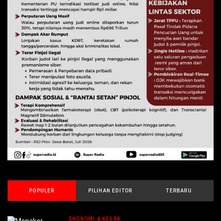
POPULER
PILIHAN EDITOR
TERBARU
EKONOMI & KESRA