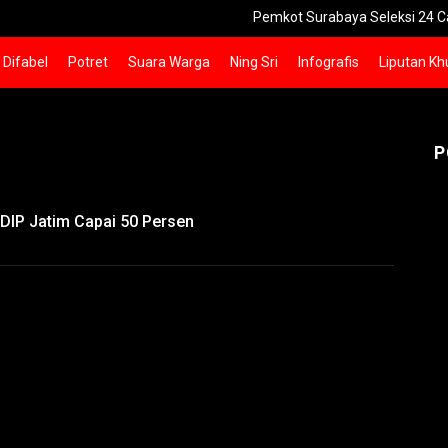
Pemkot Surabaya Seleksi 24 Calon Direk
Difabel
Potret
Suara Warga
Ning Sri
Infografis
Liputan Kh
P
DIP Jatim Capai 50 Persen