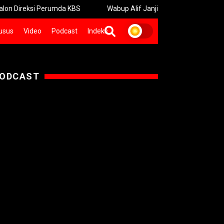
si Perumda KBS
Wabup Alif Janji Tindak Tegas Kecurangan Fasil
usus
Video
Podcast
Indeks
ODCAST