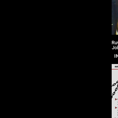
Ru
Jo
I