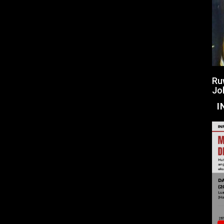
Ru
Jo
I