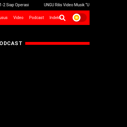
erasi
UNGU Rilis Video Musik “Utara-Selatan” Sambut Konser 3
usus
Video
Podcast
Indeks
ODCAST