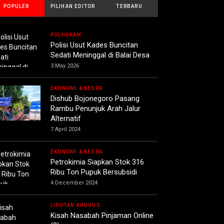
POPULER
PILIHAN EDITOR
TERBARU
POLHUKAM
Polisi Usut Kades Buncitan
Sedati Meninggal di Balai Desa
3 May 2026
EKONOMI & KESRA
Dishub Bojonegoro Pasang
Rambu Penunjuk Arah Jalur
Alternatif
7 April 2024
EKONOMI & KESRA
Petrokimia Siapkan Stok 316
Ribu Ton Pupuk Bersubsidi
4 December 2024
LIPUTAN KHUSUS
Kisah Nasabah Pinjaman Online