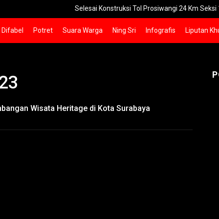
Selesai Konstruksi Tol Prosiwangi 24 Km Seksi 1-2 Siap Op
Difabel
Potret
Suara Warga
Ning Sri
Infografis
Liputan Kh
P
023
bangan Wisata Heritage di Kota Surabaya