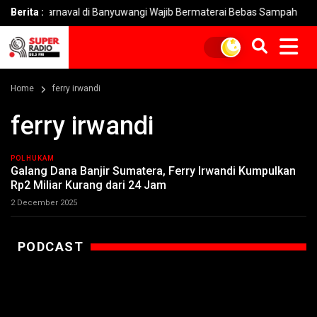
Karnaval di Banyuwangi Wajib Bermaterai Bebas Sampah
Berita :
Adi
Home
ferry irwandi
ferry irwandi
POLHUKAM
Galang Dana Banjir Sumatera, Ferry Irwandi Kumpulkan
Rp2 Miliar Kurang dari 24 Jam
2 December 2025
PODCAST