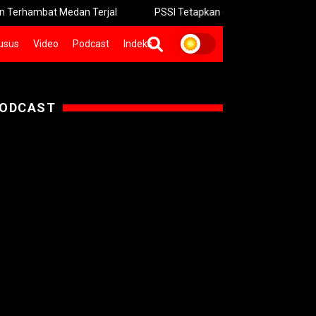
bat Medan Terjal
PSSI Tetapkan de Red FC Bermarkas Resmi 
usus
Video
Podcast
Indeks
ODCAST