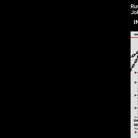
Ru
Jo
I