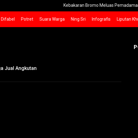
Kebakaran Bromo Meluas Pemadaman Terham
Difabel
Potret
Suara Warga
Ning Sri
Infografis
Liputan Kh
P
ga Jual Angkutan