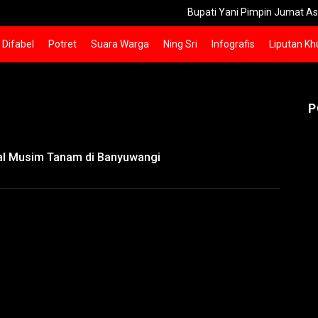
Bupati Yani Pimpin Jumat Asri Bersih-b
Difabel
Potret
Suara Warga
Ning Sri
Infografis
Liputan Kh
P
al Musim Tanam di Banyuwangi