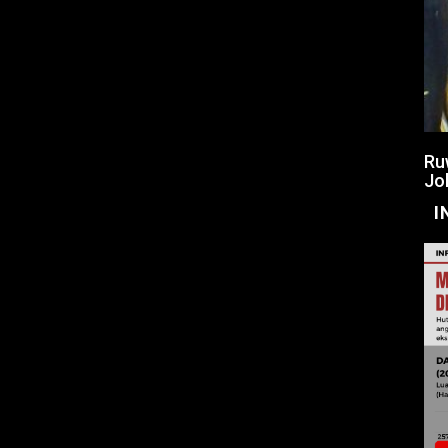
Ru
Jo
I