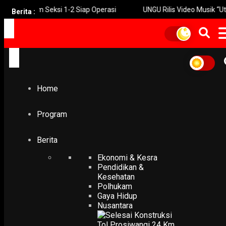
24 Km Seksi 1-2 Siap Operasi
UNGU Rilis Video Musik “Utara-Se
Berita :
Home
barang impor
barang impor
Home
POLHUKAM
Bea Cukai Kediri Musnahkan Produk Impor Ilegal
Program
14 September 2017
Berita
Ekonomi & Kesra
Pendidikan &
Kesehatan
Polhukam
Gaya Hidup
Nusantara