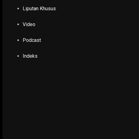
1 March 2020
Liputan Khusus
Video
POLHUKAM
KPU akan Tetapkan 16 Kepala Daerah Terpilih 
Podcast
20 January 2021
Indeks
PENDIDIKAN & KESEHATAN
Gubernur Jatim Siapkan 18 Sekolah Rakyat Te
23 July 2026
GAYA HIDUP
Risma Resmikan Dua Tempat Instagramable d
30 August 2020