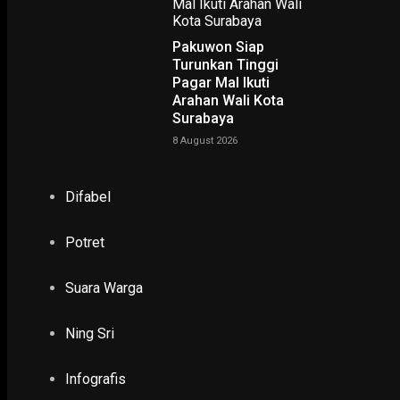
Pakuwon Siap
Turunkan Tinggi
Pagar Mal Ikuti
Arahan Wali Kota
Surabaya
NING SRI
8 August 2026
POTRET
Difabel
Ruwatan Massal di Cagar Budaya Arca Joko Dolog Surab
INFOGRAFIS
Potret
Suara Warga
POPULER
PILIHAN EDITOR
Ning Sri
TERBARU
Infografis
NING SRI