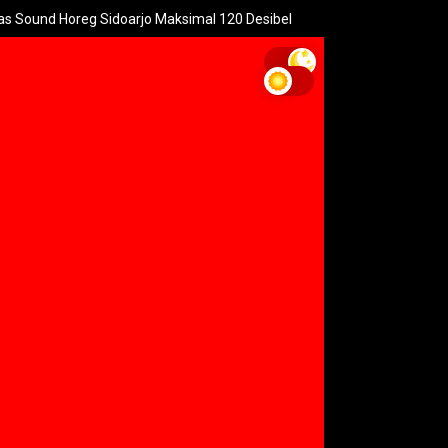
g Sidoarjo Maksimal 120 Desibel
Menteri PPPA: Festival Egra