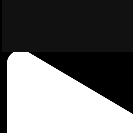
Kapan lagi bisa ngintip keseruan Satrio Band pas l