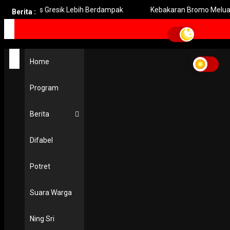
 Pers Gresik Lebih Berdampak
Kebakaran Bromo Meluas Pemad
Berita :
Home
Audit Sistem Pengamanan Kilang-Kilang Pertamina
Home
Audit Sistem Pengamana
Kilang-Kilang Pertamina
Program
POLHUKAM
Berita
Puan Minta Ada Audit Sistem Pengamanan Kilang Pertami
15 November 2021
Difabel
Potret
Suara Warga
Ning Sri