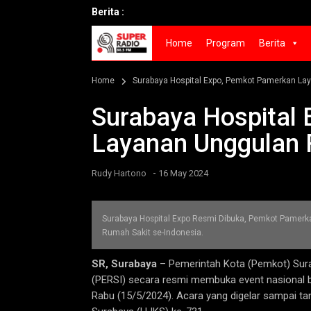
Berita :
Home
Program
Berita
Home
Surabaya Hospital Expo, Pemkot Pamerkan L
Surabaya Hospital
Layanan Unggulan
-
Rudy Hartono
16 May 2024
Surabaya Hospital Expo Resmi Dibuka, Pemkot Pamerk
Rumah Sakit se-Indonesia.
SR, Surabaya
– Pemerintah Kota (Pemkot) Sur
(PERSI) secara resmi membuka event nasional be
Rabu (15/5/2024). Acara yang digelar sampai tan