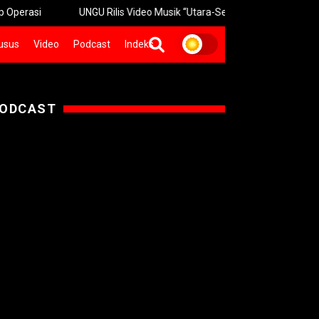
UNGU Rilis Video Musik “Utara-Selatan” Sambut Konser 30 Tahun
usus
Video
Podcast
Indeks
ODCAST