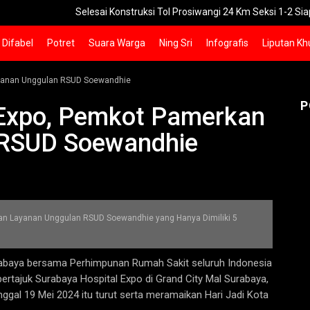
Selesai Konstruksi Tol Prosiwangi 24 Km Seksi 1-2 Siap Operasi
Difabel
Potret
Suara Warga
Ning Sri
Infografis
Liputan Kh
ayanan Unggulan RSUD Soewandhie
P
 Expo, Pemkot Pamerkan
 RSUD Soewandhie
an Layanan Unggulan RSUD Soewandhie yang Hanya Dimiliki 5
abaya bersama Perhimpunan Rumah Sakit seluruh Indonesia
rtajuk Surabaya Hospital Expo di Grand City Mal Surabaya,
ggal 19 Mei 2024 itu turut serta meramaikan Hari Jadi Kota