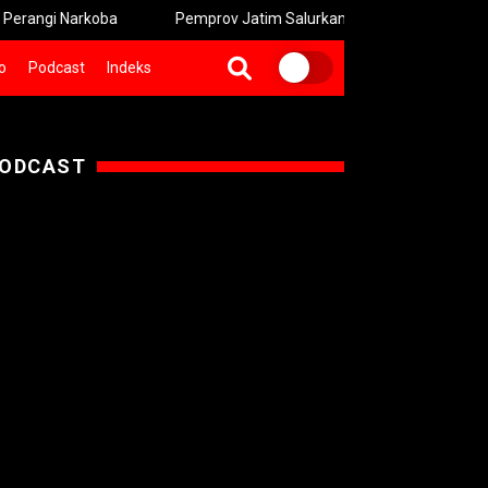
i Narkoba
Pemprov Jatim Salurkan Bingkisan untuk Keluarga Pe
o
Podcast
Indeks
ODCAST