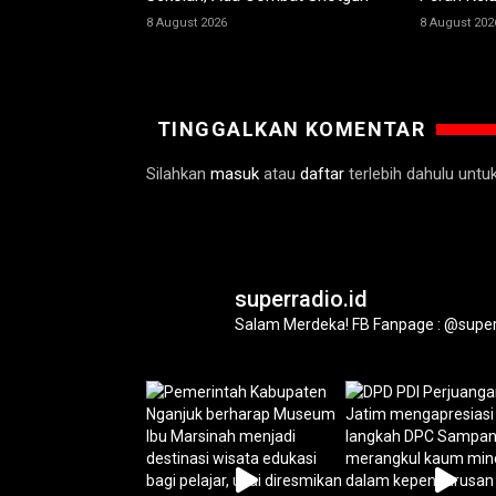
8 August 2026
8 August 202
TINGGALKAN KOMENTAR
Silahkan
masuk
atau
daftar
terlebih dahulu unt
superradio.id
Salam Merdeka!
FB Fanpage : @super