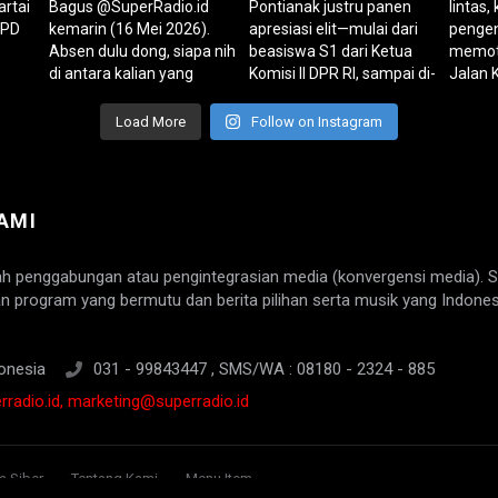
Load More
Follow on Instagram
AMI
ah penggabungan atau pengintegrasian media (konvergensi media). 
n program yang bermutu dan berita pilihan serta musik yang Indones
onesia
031 - 99843447 , SMS/WA : 08180 - 2324 - 885
radio.id, marketing@superradio.id
 Siber
Tentang Kami
Menu Item