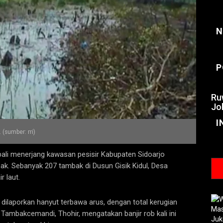
N
P
Ru
Jo
I
. (sumber: rri)
ali menerjang kawasan pesisir Kabupaten Sidoarjo
ak. Sebanyak 207 tambak di Dusun Gisik Kidul, Desa
 laut.
ilaporkan hanyut terbawa arus, dengan total kerugian
 Tambakcemandi, Thohir, mengatakan banjir rob kali ini