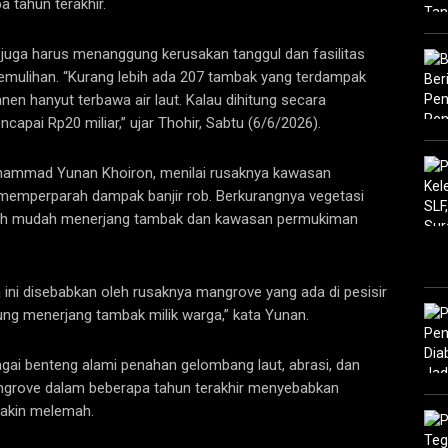
 tahun terakhir.
k juga harus menanggung kerusakan tanggul dan fasilitas
mulihan. ‎“Kurang lebih ada 207 tambak yang terdampak
en hanyut terbawa air laut. Kalau dihitung secara
apai Rp20 miliar,” ujar Thohir, Sabtu (6/6/2026).
Muhammad Yunan Khoiron, menilai rusaknya kawasan
 memperparah dampak banjir rob. Berkurangnya vegetasi
ih mudah menerjang tambak dan kawasan permukiman
ini disebabkan oleh rusaknya mangrove yang ada di pesisir
ung menerjang tambak milik warga,” kata Yunan.
agai benteng alami penahan gelombang laut, abrasi, dan
mangrove dalam beberapa tahun terakhir menyebabkan
makin melemah.