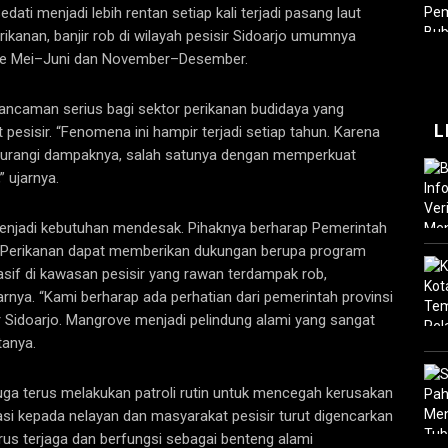
ti menjadi lebih rentan setiap kali terjadi pasang laut
rikanan, banjir rob di wilayah pesisir Sidoarjo umumnya
riode Mei–Juni dan November–Desember.
ancaman serius bagi sektor perikanan budidaya yang
L
sisir. “Fenomena ini hampir terjadi setiap tahun. Karena
ngurangi dampaknya, salah satunya dengan memperkuat
 ujarnya.
menjadi kebutuhan mendesak. Pihaknya berharap Pemerintah
an Perikanan dapat memberikan dukungan berupa program
f di kawasan pesisir yang rawan terdampak rob,
nya. ‎“Kami berharap ada perhatian dari pemerintah provinsi
r Sidoarjo. Mangrove menjadi pelindung alami yang sangat
tanya.
juga terus melakukan patroli rutin untuk mencegah kerusakan
asi kepada nelayan dan masyarakat pesisir turut digencarkan
us terjaga dan berfungsi sebagai benteng alami