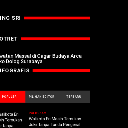
ING SRI
OTRET
watan Massal di Cagar Budaya Arca
ko Dolog Surabaya
NFOGRAFIS
POPULER
PILIHAN EDITOR
TERBARU
POLHUKAM
Walikota Eri Masih Temukan
Jukir tanpa Tanda Pengenal