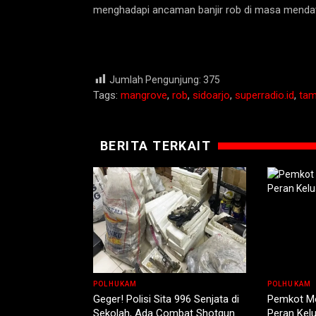
menghadapi ancaman banjir rob di masa menda
Jumlah Pengunjung:
375
Tags:
mangrove
,
rob
,
sidoarjo
,
superradio.id
,
tam
BERITA TERKAIT
POLHUKAM
POLHUKAM
Geger! Polisi Sita 996 Senjata di
Pemkot Mo
Sekolah, Ada Combat Shotgun
Peran Kel