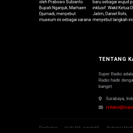
TENTANG K
Super Radio adal
Radio hadir denga
banget.
Surabaya, Ind
redaksi@super
Disclaimer
Kode Etik Jurnalistik
Pedoman Media