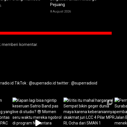
Pejuang
6
8 August 2026
uk memberi komentar.
radio.id
TikTok : @superradio.id
twitter : @superradioid