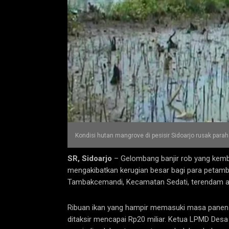
Kondisi hutan mangrove di pesisir Sidoarjo rusak parah
SR, Sidoarjo
– Gelombang banjir rob yang kemb
mengakibatkan kerugian besar bagi para petamb
Tambakcemandi, Kecamatan Sedati, terendam air
Ribuan ikan yang hampir memasuki masa panen d
ditaksir mencapai Rp20 miliar. ‎Ketua LPMD Desa