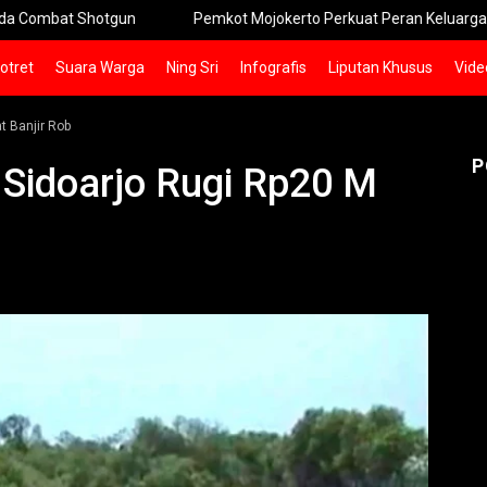
mbat Shotgun
Pemkot Mojokerto Perkuat Peran Keluarga Perang
otret
Suara Warga
Ning Sri
Infografis
Liputan Khusus
Vide
t Banjir Rob
P
Sidoarjo Rugi Rp20 M