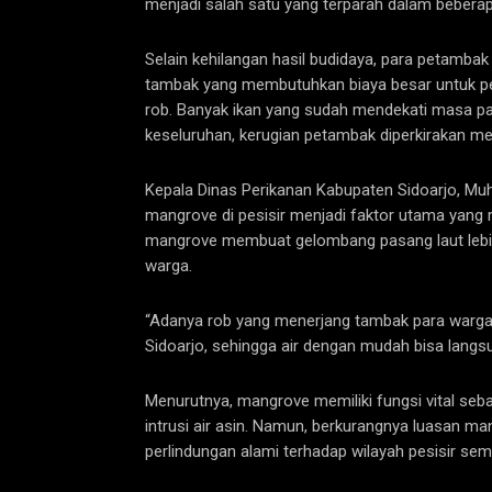
menjadi salah satu yang terparah dalam beberapa
Selain kehilangan hasil budidaya, para petamba
tambak yang membutuhkan biaya besar untuk pe
rob. Banyak ikan yang sudah mendekati masa pan
keseluruhan, kerugian petambak diperkirakan menc
‎Kepala Dinas Perikanan Kabupaten Sidoarjo, 
mangrove di pesisir menjadi faktor utama yang
mangrove membuat gelombang pasang laut leb
warga.
“Adanya rob yang menerjang tambak para warga 
Sidoarjo, sehingga air dengan mudah bisa langs
Menurutnya, mangrove memiliki fungsi vital seb
intrusi air asin. Namun, berkurangnya luasan 
perlindungan alami terhadap wilayah pesisir se