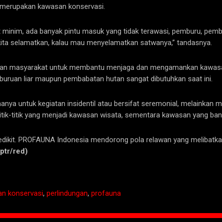
n merupakan kawasan konservasi.
 minim, ada banyak pintu masuk yang tidak terawasi, pemburu, pem
rus kita selamatkan, kalau mau menyelamatkan satwanya,” tandasnya.
an masyarakat untuk membantu menjaga dan mengamankan kawasan 
uruan liar maupun pembabatan hutan sangat dibutuhkan saat ini.
anya untuk kegiatan insidentil atau bersifat seremonial, melainka
tik-titik yang menjadi kawasan wisata, sementara kawasan yang banya
sedikit. PROFAUNA Indonesia mendorong pola relawan yang melibatka
(ptr/red)
n konservasi
,
perlindungan
,
profauna