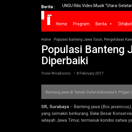
UNGU Rilis Video Musik “Utara-Selatan” Sam
Berita :
Home
Program
Berita
Difabel
Home
Populasi Banteng Jawa Turun, Pengelolaan Kawa
Populasi Banteng 
Diperbaiki
-
Yovie Wicaksono
8 February 2017
Banteng jawa di Taman Safari Indonesia II, Prigen
SR, Surabaya
– Banteng jawa (
Bos javanicus)
yang semakin berkurang. Balai Besar Konserva
wilayah Jawa Timur, termasuk kondisi satwa y