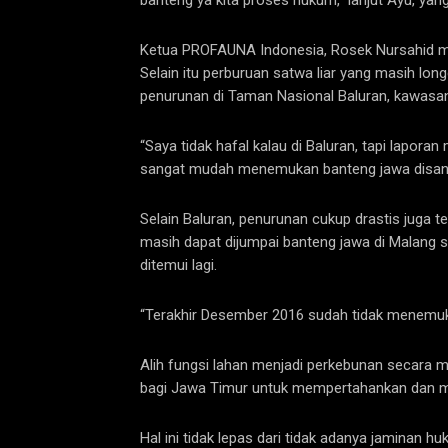
banteng ya kita proses hukum,” lanjut Ayu, yan
Ketua PROFAUNA Indonesia, Rosek Nursahid mem
Selain itu perburuan satwa liar yang masih lo
penurunan di Taman Nasional Baluran, kawasan
“Saya tidak hafal kalau di Baluran, tapi lapo
sangat mudah menemukan banteng jawa disana
Selain Baluran, penurunan cukup drastis juga t
masih dapat dijumpai banteng jawa di Malang s
ditemui lagi.
“Terakhir Desember 2016 sudah tidak menemuka
Alih fungsi lahan menjadi perkebunan secara 
bagi Jawa Timur untuk mempertahankan dan men
Hal ini tidak lepas dari tidak adanya jamina