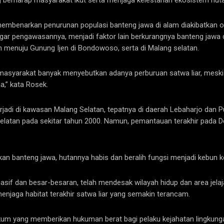
g berharap masyarakat ikut serta menjaga kelestarian ekosistem hut
benarkan penurunan populasi banteng jawa di alam diakibatkan ole
nggar pengawasannya, menjadi faktor lain berkurangnya banteng jawa
 menuju Gunung Ijen di Bondowoso, serta di Malang selatan.
ran masyarakat banyak menyebutkan adanya perburuan satwa liar, mes
,” kata Rosek.
erjadi di kawasan Malang Selatan, tepatnya di daerah Lebaharjo dan 
elatan pada sekitar tahun 2000. Namun, pemantauan terakhir pada D
n banteng jawa, hutannya habis dan beralih fungsi menjadi kebun k
masif dan besar-besaran, telah mendesak wilayah hidup dan area je
jaga habitat terakhir satwa liar yang semakin terancam.
n hukum yang memberikan hukuman berat bagi pelaku kejahatan lingku