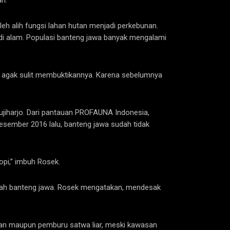
an.
h alih fungsi lahan hutan menjadi perkebunan.
 di alam. Populasi banteng jawa banyak mengalami
ki agak sulit membuktikannya. Karena sebelumnya
Pujiharjo. Dari pantauan PROFAUNA Indonesia,
esember 2016 lalu, banteng jawa sudah tidak
opi,” imbuh Rosek.
lajah banteng jawa. Rosek mengatakan, mendesak
ngan maupun pemburu satwa liar, meski kawasan