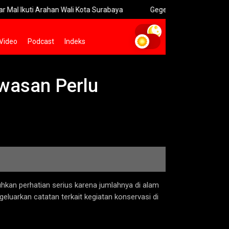
kuti Arahan Wali Kota Surabaya
Geger! Polisi Sita 996 Senjata
Video
Podcast
Indeks
wasan Perlu
hkan perhatian serius karena jumlahnya di alam
luarkan catatan terkait kegiatan konservasi di