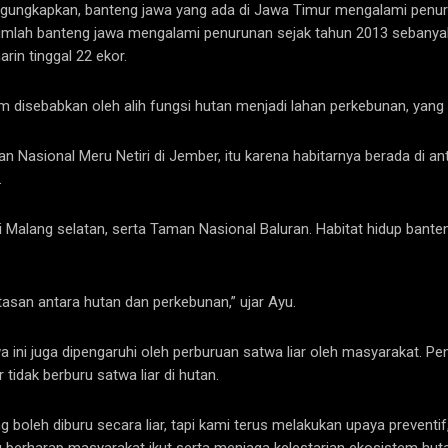
ungkapkan, banteng jawa yang ada di Jawa Timur mengalami penuruna
lah banteng jawa mengalami penurunan sejak tahun 2013 sebanyak 5
rin tinggal 22 ekor.
m disebabkan oleh alih fungsi hutan menjadi lahan perkebunan, yang
man Nasional Meru Netiri di Jember, itu karena habitarnya berada di
.
i Malang selatan, serta Taman Nasional Baluran. Habitat hidup bante
tasan antara hutan dan perkebunan,” ujar Ayu.
ini juga dipengaruhi oleh perburuan satwa liar oleh masyarakat. Pen
idak berburu satwa liar di hutan.
oleh diburu secara liar, tapi kami terus melakukan upaya preventi