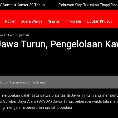
but Konser 30 Tahun
Pakuwon Siap Turunkan Tinggi Pagar Mal I
Potret
Suara Warga
Ning Sri
Infografis
Liputan Khusus
san Perlu Diperbaiki
Jawa Turun, Pengelolaan Ka
 (foto : Superradio/Srilambang)
,
merupakan salah satu satwa prioritas di Jawa Timur, yang membutu
si Sumber Daya Alam (BKSDA) Jawa Timur, beberapa waktu lalu menge
ang mengalami penurunan jumlah populasi.