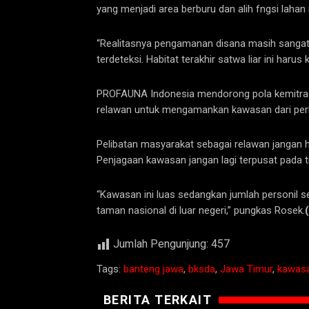
yang menjadi area berburu dan alih fngsi laha
“Realitasnya pengamanan disana masih sangat
terdeteksi. Habitat terakhir satwa liar ini ha
PROFAUNA Indonesia mendorong pola kemitra
relawan untuk mengamankan kawasan dari perb
Pelibatan masyarakat sebagai relawan jangan h
Penjagaan kawasan jangan lagi terpusat pada ti
“Kawasan ini luas sedangkan jumlah personil 
taman nasional di luar negeri,” pungkas Rosek.
Jumlah Pengunjung:
457
Tags:
banteng jawa
,
bksda
,
Jawa Timur
,
kawasa
BERITA TERKAIT