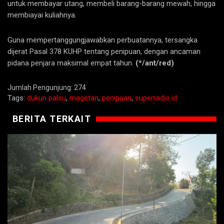
untuk membayar utang, membeli barang-barang mewah, hingga
membiayai kuliahnya.
Guna mempertanggungjawabkan perbuatannya, tersangka
dijerat Pasal 378 KUHP tentang penipuan, dengan ancaman
pidana penjara maksimal empat tahun.
(*/ant/red)
Jumlah Pengunjung:
274
Tags:
dukun palsu
,
magetan
,
penipuan
,
superradio.id
BERITA TERKAIT