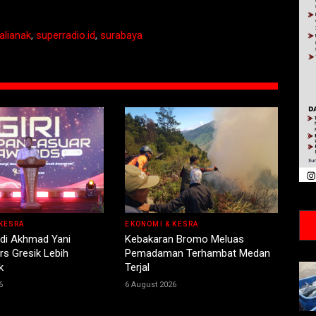
alianak
,
superradio.id
,
surabaya
KESRA
EKONOMI & KESRA
ndi Akhmad Yani
Kebakaran Bromo Meluas
s Gresik Lebih
Pemadaman Terhambat Medan
k
Terjal
6
6 August 2026