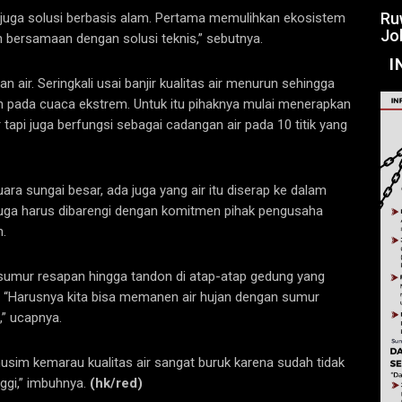
Ru
i juga solusi berbasis alam. Pertama memulihkan ekosistem
Jo
kan bersamaan dengan solusi teknis,” sebutnya.
I
n air. Seringkali usai banjir kualitas air menurun sehingga
h pada cuaca ekstrem. Untuk itu pihaknya mulai menerapkan
tapi juga berfungsi sebagai cadangan air pada 10 titik yang
uara sungai besar, ada juga yang air itu diserap ke dalam
i, juga harus dibarengi dengan komitmen pihak pengusaha
.
 sumur resapan hingga tandon di atap-atap gedung yang
 “Harusnya kita bisa memanen air hujan dengan sumur
,” ucapnya.
musim kemarau kualitas air sangat buruk karena sudah tidak
nggi,” imbuhnya.
(hk/red)