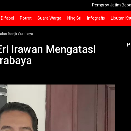
Pemprov Jatim Bebaskan Denda
Difabel
Potret
Suara Warga
Ning Sri
Infografis
Liputan Kh
alan Banjir Surabaya
P
Eri Irawan Mengatasi
urabaya