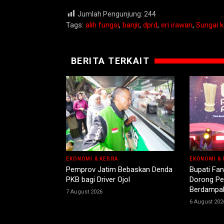
Jumlah Pengunjung:
244
Tags:
alih fungsi
,
banjir
,
dprd
,
eri irawan
,
Sungai k
BERITA TERKAIT
EKONOMI & KESRA
EKONOMI & 
Pemprov Jatim Bebaskan Denda
Bupati Fa
PKB bagi Driver Ojol
Dorong Per
Berdampa
7 August 2026
6 August 202