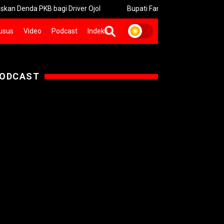
 PKB bagi Driver Ojol
Bupati Fandi Akhmad Yani Dorong Pers 
usus
Video
Podcast
Indeks
ODCAST