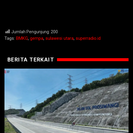
Jumlah Pengunjung:
200
Tags:
BMKG
,
gempa
,
sulawesi utara
,
superradio.id
BERITA TERKAIT