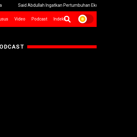
Abdullah Ingatkan Pertumbuhan Ekonomi 5,29% Bersifat Sementara
usus
Video
Podcast
Indeks
ODCAST