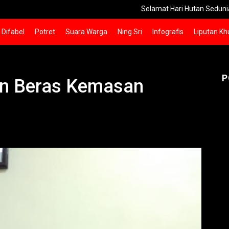
Selamat Hari Hutan Sedunia
Said 
Difabel
Potret
Suara Warga
Ning Sri
Infografis
Liputan Kh
P
kan Beras Kemasan