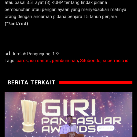
atau pasal 351 ayat (3) KUHP tentang tindak pidana
pembunuhan atau penganiayaan yang menyebabkan matinya
orang dengan ancaman pidana penjara 15 tahun penjara.
(*/ant/red)
Jumlah Pengunjung:
173
Tags:
carok
,
isu santet
,
pembunuhan
,
Situbondo
,
superradio.id
BERITA TERKAIT