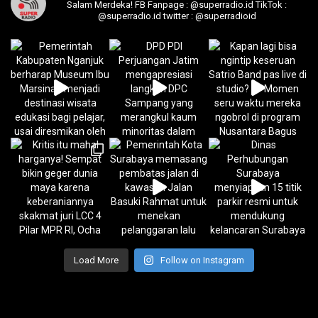
Salam Merdeka!
FB Fanpage : @superradio.id
TikTok :
@superradio.id
twitter : @superradioid
Load More
Follow on Instagram