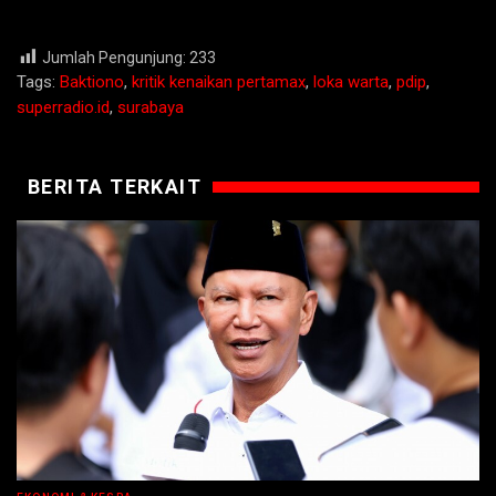
Jumlah Pengunjung:
233
Tags:
Baktiono
,
kritik kenaikan pertamax
,
loka warta
,
pdip
,
superradio.id
,
surabaya
BERITA TERKAIT