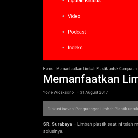
Liputan Khusus
Video
Podcast
Indeks
Home
Memanfaatkan Limbah Plastik untuk Campuran 
Memanfaatkan Limb
-
Yovie Wicaksono
31 August 2017
Diskusi Inovasi Pengurangan Limbah Plastik untuk 
SR, Surabaya
– Limbah plastik saat ini telah
solusinya.