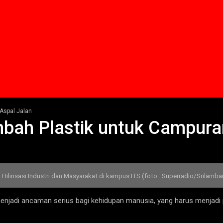
Aspal Jalan
ah Plastik untuk Campuran
Hilirisasi Industri dan Masyarakat di kampus ITS (foto : Superradio/Srilamb
 menjadi ancaman serius bagi kehidupan manusia, yang harus menjadi 