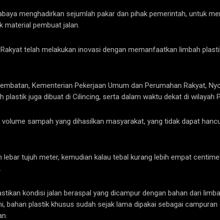
rabaya menghadirkan sejumlah pakar dan pihak pemerintah, untuk m
k material pembuat jalan.
kyat telah melakukan inovasi dengan memanfaatkan limbah plastik 
n Jembatan, Kementerian Pekerjaan Umum dan Perumahan Rakyat, Nyo
lastik juga dibuat di Cilincing, serta dalam waktu dekat di wilayah
volume sampah yang dihasilkan masyarakat, yang tidak dapat hanc
n lebar tujuh meter, kemudian kalau tebal kurang lebih empat centimet
.
tikan kondisi jalan beraspal yang dicampur dengan bahan dari limbah
i, bahan plastik khusus sudah sejak lama dipakai sebagai campuran a
an.