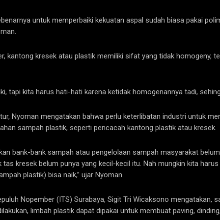
ebenarnya untuk memperbaiki kekuatan aspal sudah biasa pakai polime
oman.
kantong kresek atau plastik memiliki sifat yang tidak homogeny, terl
i, tapi kita harus hati-hati karena ketidak homogenannya tadi, sehing
ur, Nyoman mengatakan bahwa perlu keterlibatan industri untuk mend
han sampah plastik, seperti pencacah kantong plastik atau kresek.
itu kan bank-bank sampah atau pengelolaan sampah masyarakat belum 
uk tas kresek belum punya yang kecil-kecil itu. Nah mungkin kita harus
mpah plastik) bisa naik,” ujar Nyoman.
i Sepuluh Nopember (ITS) Surabaya, Sigit Tri Wicaksono mengatakan, 
dilakukan, limbah plastik dapat dipakai untuk membuat paving, dinding,