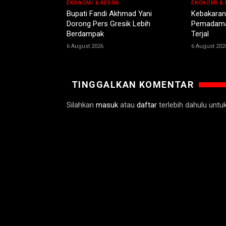
EKONOMI & KESRA
EKONOMI & 
Bupati Fandi Akhmad Yani
Kebakaran
Dorong Pers Gresik Lebih
Pemadama
Berdampak
Terjal
6 August 2026
6 August 202
TINGGALKAN KOMENTAR
Silahkan
masuk
atau
daftar
terlebih dahulu unt