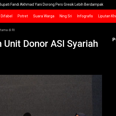
ndi Akhmad Yani Dorong Pers Gresik Lebih Berdampak
Kebakar
Difabel
Potret
Suara Warga
Ning Sri
Infografis
Liputan Kh
tama di RI
P
Unit Donor ASI Syariah