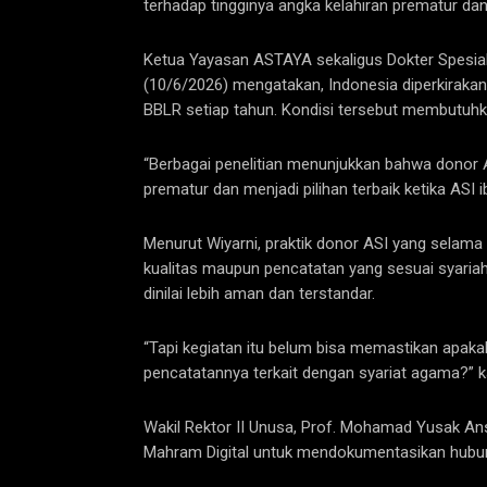
terhadap tingginya angka kelahiran prematur dan 
Ketua Yayasan ASTAYA sekaligus Dokter Spesiali
(10/6/2026) mengatakan, Indonesia diperkirakan 
BBLR setiap tahun. Kondisi tersebut membutuhka
“Berbagai penelitian menunjukkan bahwa donor A
prematur dan menjadi pilihan terbaik ketika ASI i
Menurut Wiyarni, praktik donor ASI yang selama 
kualitas maupun pencatatan yang sesuai syariah
dinilai lebih aman dan terstandar.
“Tapi kegiatan itu belum bisa memastikan apakah
pencatatannya terkait dengan syariat agama?” k
Wakil Rektor II Unusa, Prof. Mohamad Yusak An
Mahram Digital untuk mendokumentasikan hubu