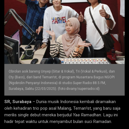
Obrolan asik bareng Unyep (Gitar & Vokal), Tri (Vokal & Perkusi), dan
Cty (Bass), dari band Teman!st, di program Nusantara Bagus NGOPI
(Ngobrolin Penyanyi Indonesia) di studio Super Radio 88.5 FM,
Surabaya, Sabtu (22/03/2025). (foto:divany/superradio.id)
SR, Surabaya
– Dunia musik Indonesia kembali diramaikan
oleh kehadiran trio pop asal Malang, Teman!st, yang baru saja
merilis single debut mereka berjudul
Yaa Ramadhan.
Lagu ini
hadir tepat waktu untuk menyambut bulan suci Ramadan.