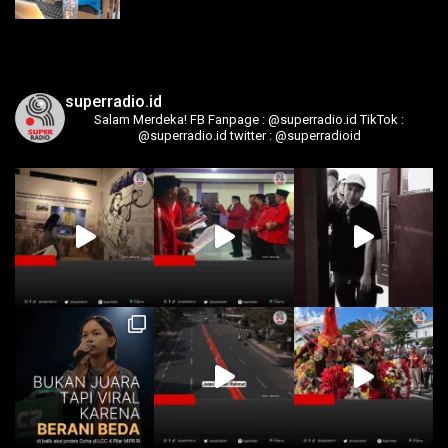
superradio.id
Salam Merdeka!
FB Fanpage : @superradio.id
TikTok :
@superradio.id
twitter : @superradioid