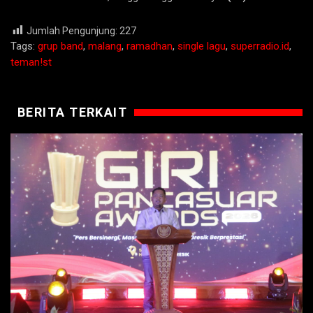
Jumlah Pengunjung:
227
Tags:
grup band
,
malang
,
ramadhan
,
single lagu
,
superradio.id
,
teman!st
BERITA TERKAIT