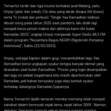
Teman!st terdiri dari tiga musisi berbakat asal Malang, yaitu
Unyep (gitar dan vokal), Cty atau yang akrab disapa Siti (bass),
serta Tri (vokal dan perkusi). “Single Yaa Ramadhan tadinya
dibuat iseng pada tahun 2020 saat pandemi, lalu diulik lagi
menjadi karya penuh makna dan akhirnya kami rilis bulan
Ramadan 2025,” ungkap Unyep menjawab
Super Radio 88,5 FM
dalam program “Nusantara Bagus NGOPI (Ngobrolin Penyanyi
Indonesia)”, Sabtu (22/03/2025).
Unyep, sebagai kapten dalam grup, menambahkan lagu
Yaa
Ramadhan
berisi ungkapan syukur betapa banyak nikmat yang
dirasakan saat bulan Ramadhan. “Pesan yang ingin disampaikan
dari lagu ini adalah bagaimana kita masih dipertemukan oleh
Ramadan, jadi bahan bersyukur juga atau bentuk syukur
terhadap datangnya Ramadan,”paparnya.
Nama Teman!st dipilih lantaran mereka memang telah menjadi
sahabat dalam bermusik sejak lama, sejak tahun 2009. Namun,
aktivitas Teman!st sempat vakum karena masing masing