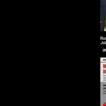
Ru
Jo
I