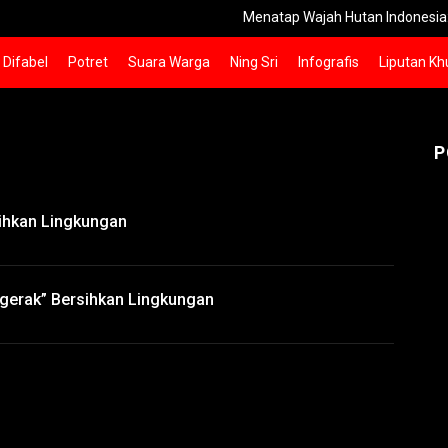
Menatap Wajah Hutan Indonesia: Krisis Defo
Difabel
Potret
Suara Warga
Ning Sri
Infografis
Liputan Kh
P
ihkan Lingkungan
rgerak” Bersihkan Lingkungan