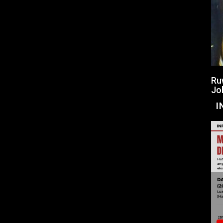
Ru
Jo
I