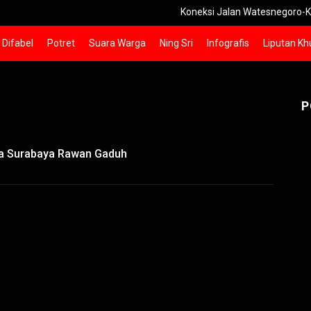
Koneksi Jalan Watesnegoro-Kunjorowesi 
Difabel
Potret
Suara Warga
Ning Sri
Infografis
Liputan Kh
P
rga Surabaya Rawan Gaduh