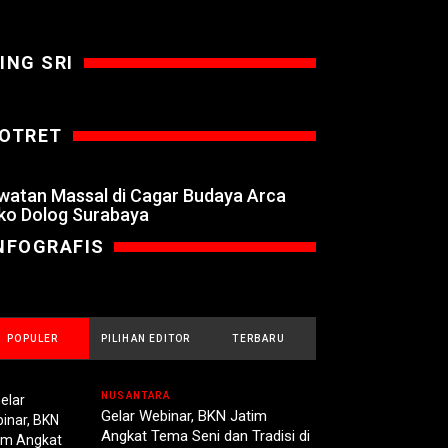
ING SRI
OTRET
watan Massal di Cagar Budaya Arca
ko Dolog Surabaya
NFOGRAFIS
POPULER
PILIHAN EDITOR
TERBARU
NUSANTARA
Gelar Webinar, BKN Jatim
Angkat Tema Seni dan Tradisi di