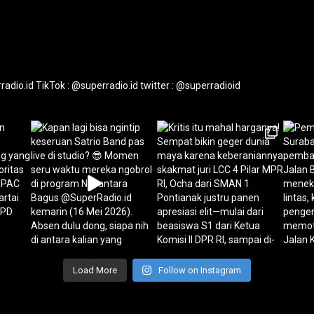
radio.id
TikTok : @superradio.id
twitter : @superradioid
Load More
Follow on Instagram