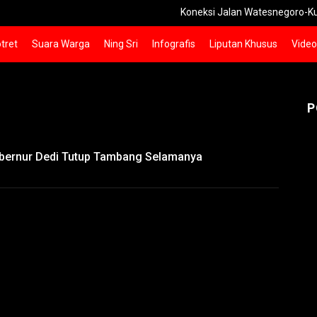
Koneksi Jalan Watesnegoro-Kunjorow
tret
Suara Warga
Ning Sri
Infografis
Liputan Khusus
Video
P
ubernur Dedi Tutup Tambang Selamanya