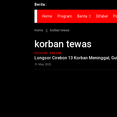
Berita :
Home
Program
Berita
Difabel
Po
Home
korban tewas
korban tewas
EKONOMI & KESRA
Longsor Cirebon 13 Korban Meninggal, G
31 May 2025