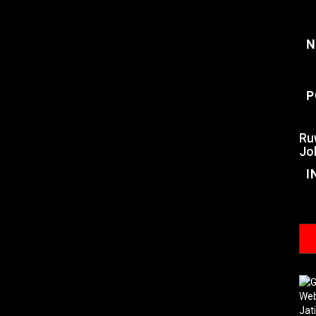
N
P
Ru
Jo
I