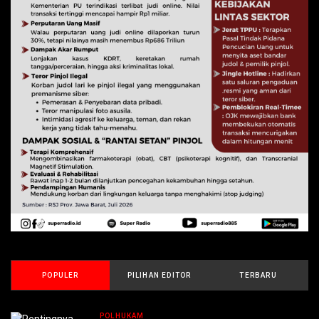
POPULER
PILIHAN EDITOR
TERBARU
POLHUKAM