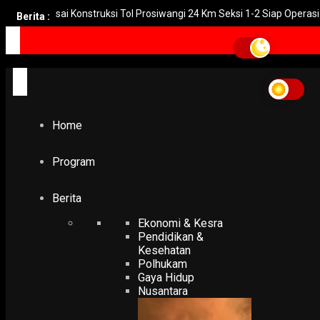
Selesai Konstruksi Tol Prosiwangi 24 Km Seksi 1-2 Siap Operasi
Berita :
Home
blangkon
blangkon
Home
NUSANTARA
Blangkon Gurat 17 Produksi Supari Turut Lestarikan Buda
Jawa
Program
16 May 2024
Berita
Ekonomi & Kesra
Pendidikan &
Kesehatan
Polhukam
Gaya Hidup
Nusantara