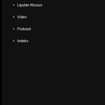
Digelontor Operasi Pasar, Harga Cabai Rawit J
Liputan Khusus
12 January 2017
Video
PENDIDIKAN & KESEHATAN
Podcast
Puan Dorong Booster Vaksin Covid Diberikan 
4 January 2022
Indeks
EKONOMI & KESRA
Usai Dibuka untuk Umum, Taman Surya Ramai
6 June 2023
POLHUKAM
Konfercab PDI Perjuangan se-Jatim Perkuat
Perempuan
18 December 2025