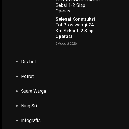
Selesai Konstruksi
Tol Prosiwangi 24
Km Seksi 1-2 Siap
Operasi
NING SRI
8 August 2026
POTRET
Difabel
Ruwatan Massal di Cagar Budaya Arca Joko Dolog Surab
Potret
INFOGRAFIS
Suara Warga
POPULER
PILIHAN EDITOR
Ning Sri
TERBARU
Infografis
EKONOMI & KESRA