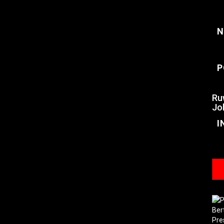
N
P
Ru
Jo
I