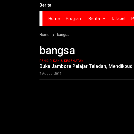
Berita :
Home
Program
Berita
Difabel
P
Home
bangsa
bangsa
PENDIDIKAN & KESEHATAN
Buka Jambore Pelajar Teladan, Mendikbud
7 August 2017