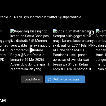
radio.id
TikTok : @superradio.id
twitter : @superradioid
Load More
Follow on Instagram
AMI