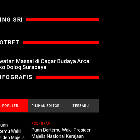
ING SRI
OTRET
watan Massal di Cagar Budaya Arca
ko Dolog Surabaya
NFOGRAFIS
POPULER
PILIHAN EDITOR
TERBARU
POLHUKAM
Puan Bertemu Wakil Presiden
Majelis Nasional Kerajaan