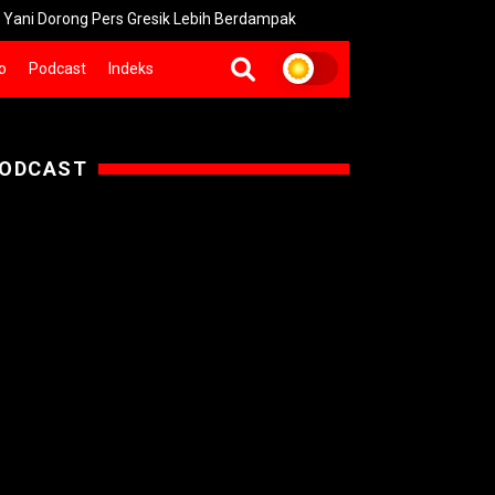
Dorong Pers Gresik Lebih Berdampak
Kebakaran Bromo Meluas
o
Podcast
Indeks
ODCAST