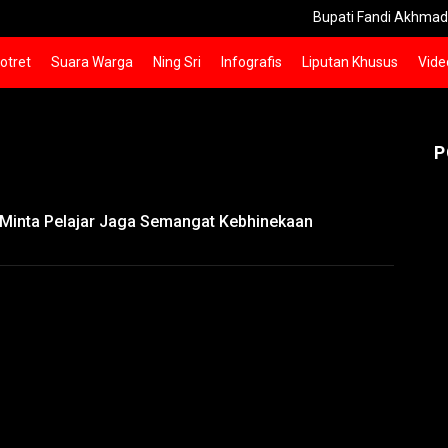
Bupati Fandi Akhmad Yani 
otret
Suara Warga
Ning Sri
Infografis
Liputan Khusus
Vide
P
 Minta Pelajar Jaga Semangat Kebhinekaan