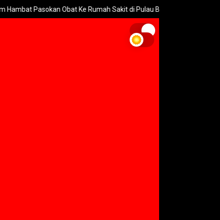
sokan Obat Ke Rumah Sakit di Pulau Bawean
Wabup Alif Doro