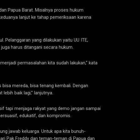
 dan Papua Barat. Misalnya proses hukum
 keduanya lanjut ke tahap pemeriksaan karena
l. Pelanggaran yang dilakukan yaitu UU ITE,
 juga harus ditangani secara hukum.
menjadi permasalahan kita sudah lakukan,” kata
s bisa mereda, bisa tenang kembali. Dengan
ebih baik lagi,” lanjutnya.
sif tapi menjaga rakyat yang demo jangan sampai
persuasif, edukatif, dan kompromis.
gung jawab keluarga. Untuk apa kita bunuh-
 dari Pak Freddy dan teman-teman di Papua dan