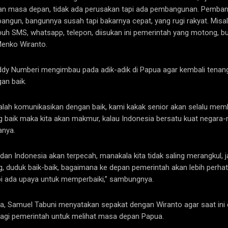
an masa depan, tidak ada perusakan tapi ada pembangunan. Pembangu
bangun, bangunnya susah tapi bakarnya cepat, yang rugi rakyat. Misal
puh SMS, whatsapp, telepon, diisukan ini pemerintah yang motong, b
 Menko Wiranto.
ddy Numberi mengimbau pada adik-adik di Papua agar kembali tenan
an baik.
alah komunikasikan dengan baik, kami kakak senior akan selalu memb
 baik maka kita akan makmur, kalau Indonesia bersatu kuat negara-
anya.
an Indonesia akan terpecah, manakala kita tidak saling merangkul, ja
, duduk baik-baik, bagaimana ke depan pemerintah akan lebih perha
i ada upaya untuk memperbaiki,” sambungnya.
, Samuel Tabuni menyatakan sepakat dengan Wiranto agar saat ini 
agi pemerintah untuk melihat masa depan Papua.