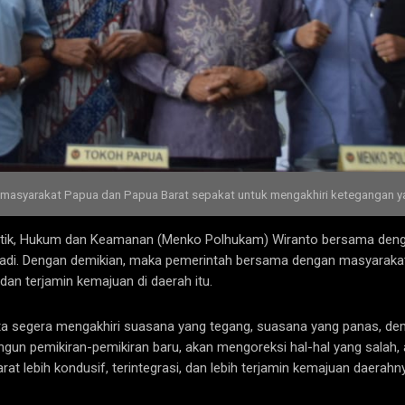
syarakat Papua dan Papua Barat sepakat untuk mengakhiri ketegangan yang 
litik, Hukum dan Keamanan (Menko Polhukam) Wiranto bersama den
rjadi. Dengan demikian, maka pemerintah bersama dengan masyaraka
dan terjamin kemajuan di daerah itu.
a segera mengakhiri suasana yang tegang, suasana yang panas, demo 
n bangun pemikiran-pemikiran baru, akan mengoreksi hal-hal yang sal
 lebih kondusif, terintegrasi, dan lebih terjamin kemajuan daerahn