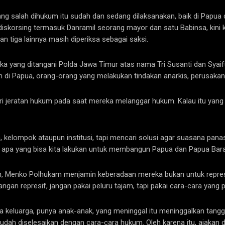
ang salah dihukum itu sudah dan sedang dilaksanakan, baik di Papua
 diskorsing termasuk Danramil seorang mayor dan satu Babinsa, kini
an tiga lainnya masih diperiksa sebagai saksi.
gka yang ditangani Polda Jawa Timur atas nama Tri Susanti dan Syaifu
 di Papua, orang-orang yang melakukan tindakan anarkis, perusakan
ri jeratan hukum pada saat mereka melanggar hukum. Kalau itu yang 
, kelompok ataupun institusi, tapi mencari solusi agar suasana pana
ir apa yang bisa kita lakukan untuk membangun Papua dan Papua Barat l
sian, Menko Polhukam menjamin keberadaan mereka bukan untuk repre
ngan represif, jangan pakai peluru tajam, tapi pakai cara-cara yang 
nya keluarga, punya anak-anak, yang meninggal itu meninggalkan tang
udah diselesaikan dengan cara-cara hukum. Oleh karena itu, ajakan