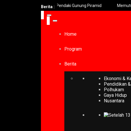
akuasi 2 Jenazah Pendaki Gunung Piramid
Memutus Rantai Setan
Berita :
Home
Program
Berita
Ekonomi & K
Pendidikan &
Polhukam
Gaya Hidup
Nusantara