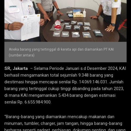
Aneka barang yang tertinggal di kereta api dan diamankan PT KAI
(sumber:antara)
SR, Jakarta
– Selama Periode Januari s.d Desember 2024, KAI
berhasil mengamankan total sejumlah 9.348 barang yang
diestimasi hingga mencapai senilai Rp. 14.069.146.031. Jumlah
barang yang tertinggal cukup tinggi dibanding pada tahun 2023,
di mana KAI mengamankan 5.434 barang dengan estimasi
senilai Rp. 6.655.984.900.
“Barang-barang yang diamankan mencakup makanan dan
minuman, tumbler, charger, jam tangan, hingga barang-barang
berharga seperti gadget, perhiasan, dokumen penting, dan uang