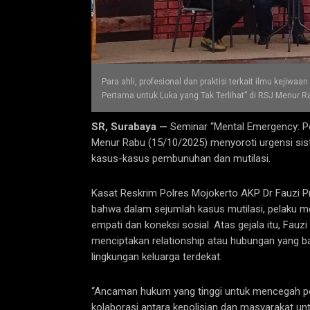
Para ahli, profesional dan praktisi terkait ilmu keji
Pertama untuk Luka yang Tak Terlihat” di RSJ Menur Rab
SR, Surabaya —
Seminar “Mental Emergency: Pe
Menur Rabu (15/10/2025) menyoroti urgensi sis
kasus-kasus pembunuhan dan mutilasi.
Kasat Reskrim Polres Mojokerto AKP Dr Fauzi P
bahwa dalam sejumlah kasus mutilasi, pelaku m
empati dan koneksi sosial. Atas gejala itu, Fa
menciptakan relationship atau hubungan yang ba
lingkungan keluarga terdekat.
“Ancaman hukum yang tinggi untuk mencegah perbu
kolaborasi antara kepolisian dan masyarakat un