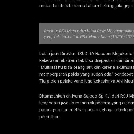
maka dari itu kita harus faham betul gejala geja
Direktur RSJ Menur drg Vitria Dewi MSi membuka
yang Tak Terlihat” di RSJ Menur Rabu (15/10/2025)
Lebih jauh Direktur RSUD RA Basoeni Mojokert
kekerasan ekstrem tak bisa dilepaskan dari dina
“Multilasi itu bisa orang lakukan karena akumulas
memperparah psikis yang sudah ada,” pendapat 
Tiara oleh pelaku yang juga kekasihnya Alvi Maul
Ditambahkan dr. Ivana Sajogo Sp KJ, dari RSJ M
kesehatan jiwa. Ia mengajak peserta yang didom
paradigma dari melihat pasien sebagai objek pen
pemulihan.