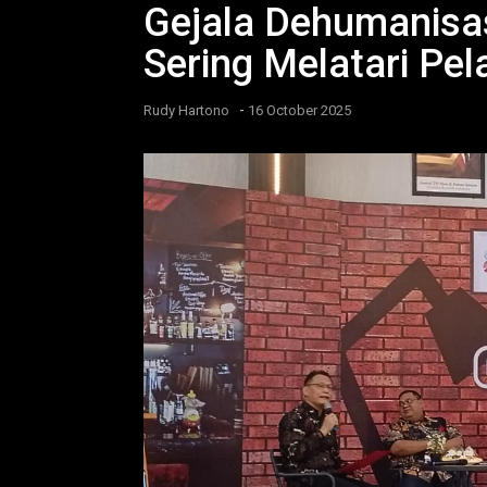
Gejala Dehumanisasi
Sering Melatari Pel
-
Rudy Hartono
16 October 2025