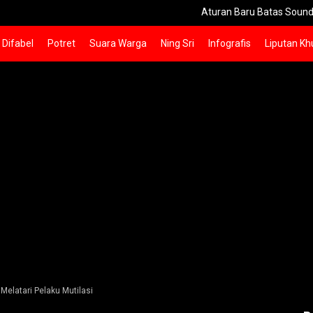
Aturan Baru Batas Sound Horeg Sidoar
Difabel
Potret
Suara Warga
Ning Sri
Infografis
Liputan Kh
Melatari Pelaku Mutilasi