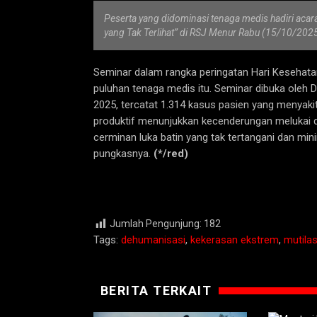
Peserta yang didominasi tenaga medis hadiri aca
yang Tak Terlihat” di RSJ Menur Rabu (15/10/2025)
Seminar dalam rangka peringatan Hari Kesehatan J
puluhan tenaga medis itu. Seminar dibuka oleh D
2025, tercatat 1.314 kasus pasien yang menyaki
produktif menunjukkan kecenderungan melukai diri
cerminan luka batin yang tak tertangani dan mi
pungkasnya.
(*/red)
Jumlah Pengunjung:
182
Tags:
dehumanisasi
,
kekerasan ekstrem
,
mutilas
BERITA TERKAIT