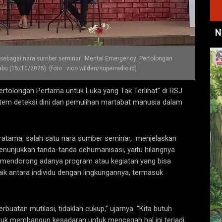
N
waan sebagai nara sumber seminar “Mental Emergency: Pertolongan
u (15/10/2025). (foto : vico wildan/superradio.id)
rtolongan Pertama untuk Luka yang Tak Terlihat” di RSJ
tem deteksi dini dan pemulihan martabat manusia dalam
ratama, salah satu nara sumber seminar, menjelaskan
enunjukkan tanda-tanda dehumanisasi, yaitu hilangnya
uzi mendorong adanya program atau kegiatan yang bisa
ik antara individu dengan lingkungannya, termasuk
atan mutilasi, tidaklah cukup,” ujarnya. “Kita butuh
tuk membangun kesadaran untuk mencegah hal ini terjadi,