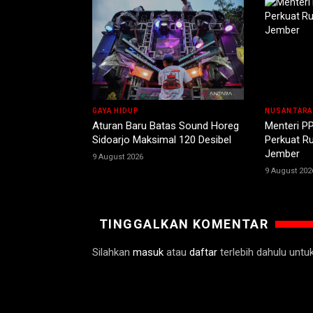
GAYA HIDUP
NUSANTARA
Aturan Baru Batas Sound Horeg
Menteri PP
Sidoarjo Maksimal 120 Desibel
Perkuat R
Jember
9 August 2026
9 August 202
TINGGALKAN KOMENTAR
Silahkan
masuk
atau
daftar
terlebih dahulu unt