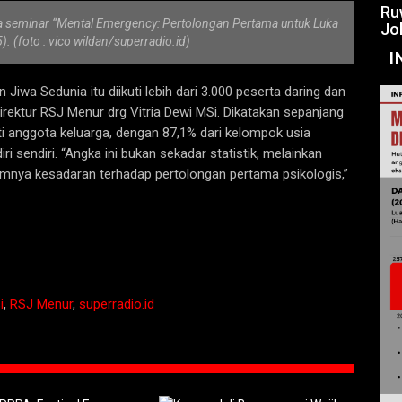
Ru
ra seminar “Mental Emergency: Pertolongan Pertama untuk Luka
Jo
. (foto : vico wildan/superradio.id)
I
iwa Sedunia itu diikuti lebih dari 3.000 peserta daring dan
irektur RSJ Menur drg Vitria Dewi MSi. Dikatakan sepanjang
ti anggota keluarga, dengan 87,1% dari kelompok usia
 sendiri. “Angka ini bukan sekadar statistik, melainkan
nimnya kesadaran terhadap pertolongan pertama psikologis,”
i
,
RSJ Menur
,
superradio.id