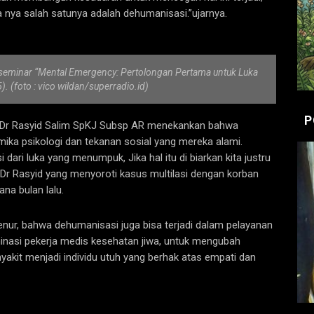
la nya salah satunya adalah dehumanisasi.”ujarnya.
 seminar “Mental Emergency: Pertolongan Pertama untuk Luka
. (foto : vico wildan/superradio.id)
P
o Dr Rasyid Salim SpKJ Subsp AR menekankan bahwa
mika psikologi dan tekanan sosial yang mereka alami.
i dari luka yang menumpuk, Jika hal itu di biarkan kita justru
Dr Rasyid yang menyoroti kasus multilasi dengan korban
ana bulan lalu.
enur, bahwa dehumanisasi juga bisa terjadi dalam pelayanan
inasi pekerja medis kesehatan jiwa, untuk mengubah
yakit menjadi individu utuh yang berhak atas empati dan