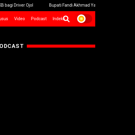
r Ojol
Bupati Fandi Akhmad Yani Dorong Pers Gresik Lebih B
usus
Video
Podcast
Indeks
ODCAST