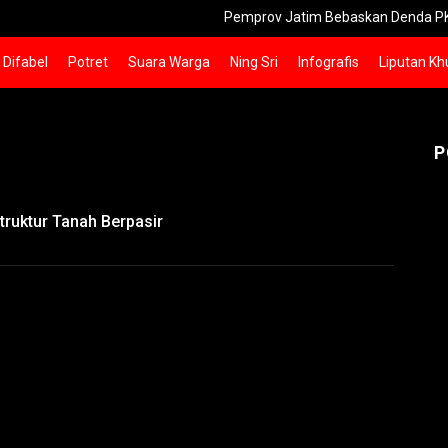
Pemprov Jatim Bebaskan Denda PKB bagi Drive
Difabel
Potret
Suara Warga
Ning Sri
Infografis
Liputan Kh
P
truktur Tanah Berpasir