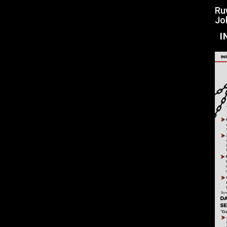
Ru
Jo
I