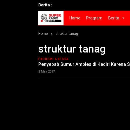
Berita :
Home
Program
Berita
Home
struktur tanag
struktur tanag
EKONOMI & KESRA
Penyebab Sumur Ambles di Kediri Karena S
2 May 2017