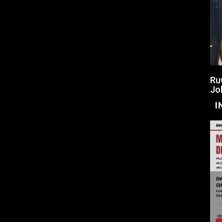
Ru
Jo
I