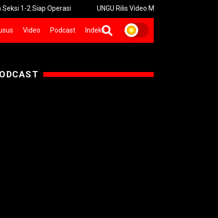
Siap Operasi
UNGU Rilis Video Musik “Utara-Selatan” Sambut K
usus
Video
Podcast
Indeks
ODCAST