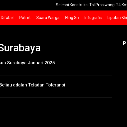
Selesai Konstruksi Tol Prosiwangi 24 Km Seksi 1-2 
Difabel
Potret
Suara Warga
Ning Sri
Infografis
Liputan Kh
P
Surabaya
kup Surabaya Januari 2025
eliau adalah Teladan Toleransi