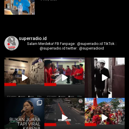
superradio.id
Salam Merdeka!
FB Fanpage : @superradio.id
TikTok :
@superradio.id
twitter : @superradioid