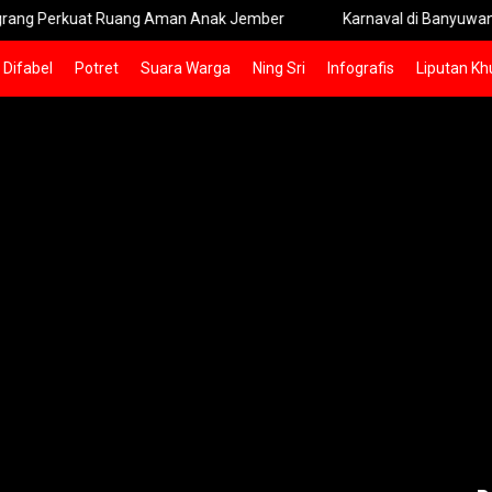
rkuat Ruang Aman Anak Jember
Karnaval di Banyuwangi Wajib 
Difabel
Potret
Suara Warga
Ning Sri
Infografis
Liputan Kh