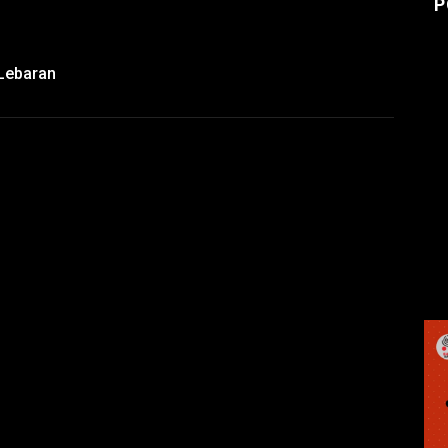
P
 Lebaran