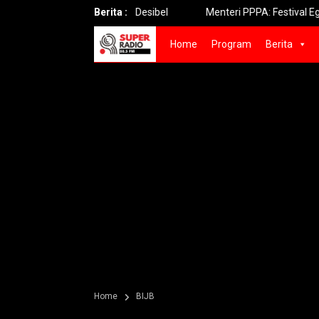
arjo Maksimal 120 Desibel
Berita :
Menteri PPPA: Festival Egrang Pe
Home
Program
Berita
Home
BIJB