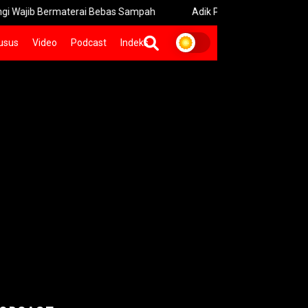
Bermaterai Bebas Sampah
Adik Prabowo Kukuhkan 20 Ormas Ba
usus
Video
Podcast
Indeks