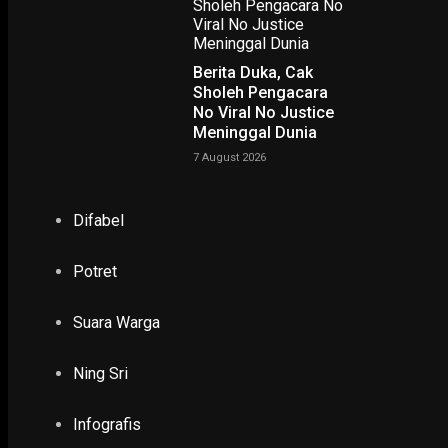
Berita Duka, Cak
Sholeh Pengacara
No Viral No Justice
Meninggal Dunia
7 August 2026
NING SRI
Difabel
Potret
POTRET
Suara Warga
Ruwatan Massal di Cagar Budaya Arca Joko Dolog Surab
Ning Sri
INFOGRAFIS
Infografis