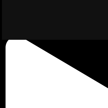
Kapan lagi bisa ngintip keseruan Satrio Band pas l