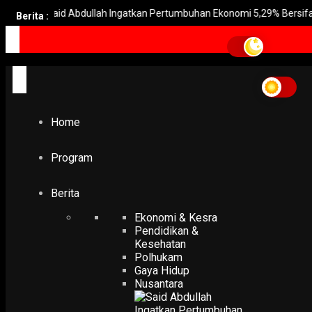
Said Abdullah Ingatkan Pertumbuhan Ekonomi 5,29% Bersifat Semen
Berita :
Home
amphuri
amphuri
Home
EKONOMI & KESRA
Konflik Timur Tengah, Amphuri Minta Pemerintah Cegah
Kenaikan Tiket Umrah
Program
9 May 2026
Berita
Ekonomi & Kesra
Pendidikan &
Kesehatan
Polhukam
Gaya Hidup
Nusantara