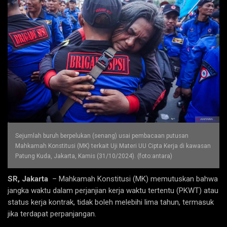
Sejumlah buruh berpelukan (senang) usai pembacaan putusan
Mahkamah Konstitusi (MK) terkait Uji Materi UU Cipta Kerja di kawasan
Patung Kuda, Jakarta, Kamis (31/10/2024). (foto:antara)
SR, Jakarta
– Mahkamah Konstitusi (MK) memutuskan bahwa
jangka waktu dalam perjanjian kerja waktu tertentu (PKWT) atau
status kerja kontrak, tidak boleh melebihi lima tahun, termasuk
jika terdapat perpanjangan.