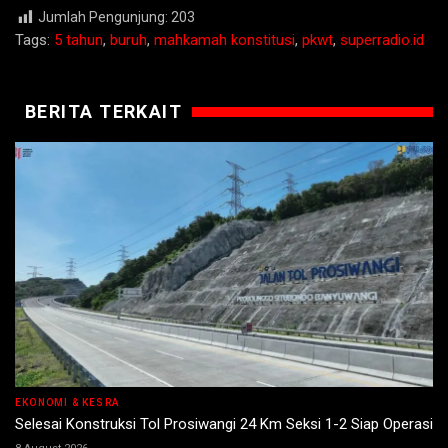
Jumlah Pengunjung:
203
Tags:
5 tahun
,
buruh
,
mahkamah konstitusi
,
pkwt
,
superradio.id
BERITA TERKAIT
EKONOMI & KESRA
Selesai Konstruksi Tol Prosiwangi 24 Km Seksi 1-2 Siap Operasi