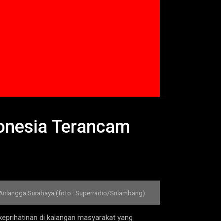
onesia Terancam
irlangga Surabaya (foto : Superradio/Srilambang)
eprihatinan di kalangan masyarakat yang