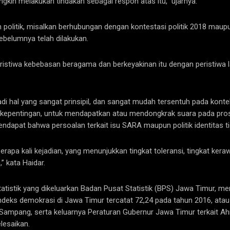
kin melakukan tindakan sebagai respon atas itu,” ujarnya.
 politik, misalkan berhubungan dengan kontestasi politik 2018 maup
ebelumnya telah dilakukan.
stiwa kebebasan beragama dan berkeyakinan itu dengan peristiwa lain
di hal yang sangat prinsipil, dan sangat mudah tersentuh pada kon
ik kepentingan, untuk mendapatkan atau mendongkrak suara pada pros
endapat bahwa persoalan terkait isu SARA maupun politik identitas 
eberapa kali kejadian, yang menunjukkan tingkat toleransi, tingkat
” kata Haidar.
tatistik yang dikeluarkan Badan Pusat Statistik (BPS) Jawa Timur,
indeks demokrasi di Jawa Timur tercatat 72,24 pada tahun 2016, atau
ampang, serta keluarnya Peraturan Gubernur Jawa Timur terkait Ahm
lesaikan.