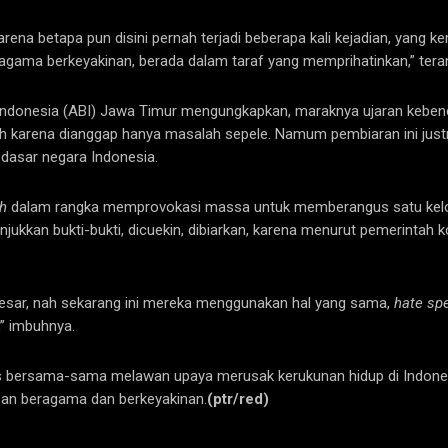
 karena betapa pun disini pernah terjadi beberapa kali kejadian, yang
gama berkeyakinan, berada dalam taraf yang memprihatinkan,” tera
it Indonesia (ABI) Jawa Timur mengungkapkan, maraknya ujaran keben
intah karena dianggap hanya masalah sepele. Namum pembiaran ini ju
a dasar negara Indonesia.
h
dalam rangka memprovokasi massa untuk memberangus satu kelompo
kkan bukti-bukti, dicuekin, dibiarkan, karena menurut pemerintah 
i besar, nah sekarang ini mereka menggunakan hal yang sama,
hate sp
,” imbuhnya.
s bersama-sama melawan upaya merusak kerukunan hidup di Indones
an beragama dan berkeyakinan.
(ptr/red)