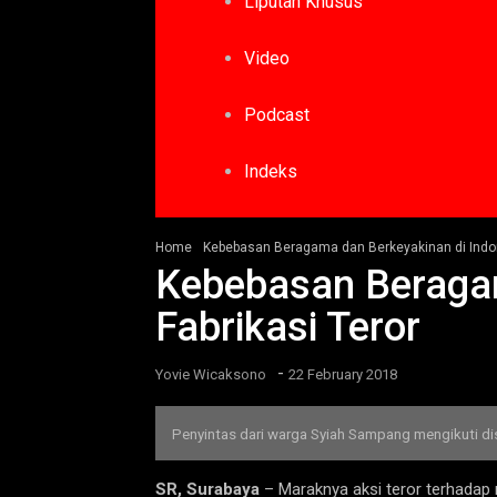
Liputan Khusus
Video
Podcast
Indeks
Home
Kebebasan Beragama dan Berkeyakinan di Indon
Kebebasan Beragam
Fabrikasi Teror
-
Yovie Wicaksono
22 February 2018
Penyintas dari warga Syiah Sampang mengikuti di
SR, Surabaya
– Maraknya aksi teror terhadap