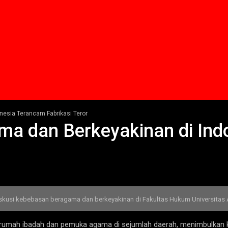
esia Terancam Fabrikasi Teror
a dan Berkeyakinan di Ind
skusi kebebasan beragama dan berkeyakinan di Fakultas Hukum Universitas A
 rumah ibadah dan pemuka agama di sejumlah daerah, menimbulkan k