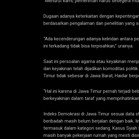
“Menurut kami, pemerintah harus sesegera mung
Dugaan adanya keterkaitan dengan kepentingan
berdasarkan pengalaman dan penelitian yang s
“Ada kecenderungan adanya kelindan antara peri
ini terkadang tidak bisa terpisahkan,” urainya.
Saat ini persoalan agama atau keyakinan menja
dan keyakinan telah dijadikan komoditas polit
Timur tidak sebesar di Jawa Barat, Haidar berp
“Hal ini karena di Jawa Timur pernah terjadi b
berkeyakinan dalam taraf yang memprihatinkan,
Indeks Demokrasi di Jawa Timur sesuai data s
beribadah masih belum berjalan dengan baik. I
termasuk dalam kategori sedang. Kasus Syiah S
masih banyak pekerjaan rumah yang mesti dise