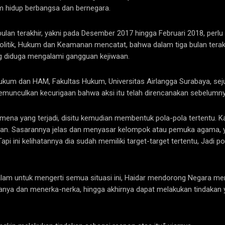
hidup berbangsa dan bernegara.
bulan terakhir, yakni pada Desember 2017 hingga Februari 2018, perl
litik, Hukum dan Keamanan mencatat, bahwa dalam tiga bulan terakhi
ng diduga mengalami gangguan kejiwaan.
ukum dan HAM, Fakultas Hukum, Universitas Airlangga Surabaya, sejum
unculkan kecurigaan bahwa aksi itu telah direncanakan sebelumnya
enomena yang terjadi, disitu kemudian membentuk pola-pola tertentu. 
tan. Sasarannya jelas dan menyasar kelompok atau pemuka agama, yan
 Tapi ini kelihatannya dia sudah memiliki target-target tertentu, Jadi
alam untuk mengerti semua situasi ini, Haidar mendorong Negara me
-tanya dan menerka-nerka, hingga akhirnya dapat melakukan tindakan 