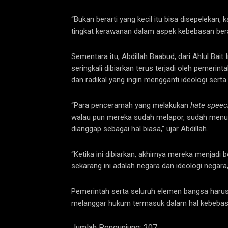
“Bukan berarti yang kecil itu bisa disepelekan,
tingkat kerawanan dalam aspek kebebasan bera
Sementara itu, Abdillah Baabud, dari Ahlul Ba
seringkali dibiarkan terus terjadi oleh pemer
dan radikal yang ingin mengganti ideologi sert
“Para penceramah yang melakukan
hate speec
walau pun mereka sudah melapor, sudah menunju
dianggap sebagai hal biasa,” ujar Abdillah.
“Ketika ini dibiarkan, akhirnya mereka menjad
sekarang ini adalah negara dan ideologi negara
Pemerintah serta seluruh elemen bangsa haru
melanggar hukum termasuk dalam hal kebebas
Jumlah Pengunjung:
207