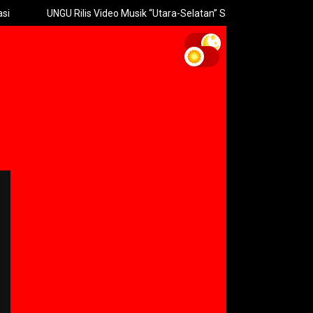
U Rilis Video Musik “Utara-Selatan” Sambut Konser 30 Tahun
P