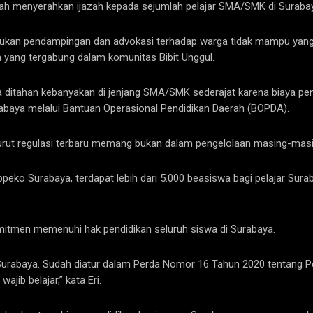
elah menyerahkan ijazah kepada sejumlah pelajar SMA/SMK di Surab
kukan pendampingan dan advokasi terhadap warga tidak mampu yang i
a yang tergabung dalam komunitas Bibit Unggul.
ditahan kebanyakan di jenjang SMA/SMK sederajat karena biaya pendid
urabaya melalui Bantuan Operasional Pendidikan Daerah (BOPDA).
nurut regulasi terbaru memang bukan dalam pengelolaan masing-mas
peko Surabaya, terdapat lebih dari 5.000 beasiswa bagi pelajar Surab
rkomitmen memenuhi hak pendidikan seluruh siswa di Surabaya.
 Surabaya. Sudah diatur dalam Perda Nomor 16 Tahun 2020 tentang 
jib belajar,” kata Eri.