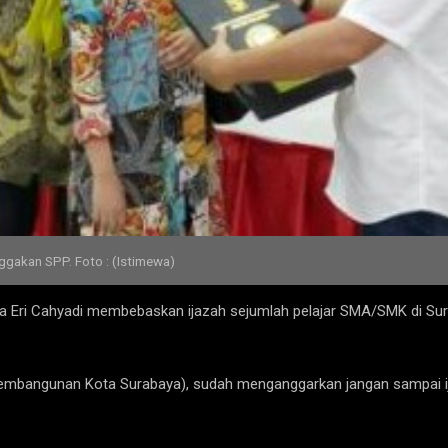
nggakan SPP. Foto : (Istimewa)
a Eri Cahyadi membebaskan ijazah sejumlah pelajar SMA/SMK di Su
embangunan Kota Surabaya), sudah menganggarkan jangan sampai ija