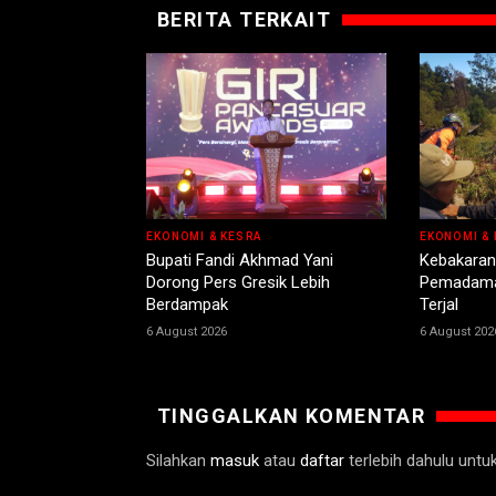
BERITA TERKAIT
EKONOMI & KESRA
EKONOMI & 
Bupati Fandi Akhmad Yani
Kebakaran
Dorong Pers Gresik Lebih
Pemadama
Berdampak
Terjal
6 August 2026
6 August 202
TINGGALKAN KOMENTAR
Silahkan
masuk
atau
daftar
terlebih dahulu unt