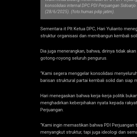
konsolidasi internal DPC PDI Perjuangan Sidoarjo
(28/6/2025). (foto:humas pdip jatim).
Sementara it Plt Ketua DPC, Hari Yulianto me
struktur organisasi dan membangun kembali solid
Dia juga menerangkan, bahwa, dirinya tidak aka
gotong-royong seluruh pengurus.
“Kami segera menggelar konsolidasi menyeluruh h
barisan struktural partai kembali solid dan siap
Hari menegaskan bahwa kerja-kerja politik bukan
menghadirkan keberpihakan nyata kepada rakyat 
Perjuangan.
“Kami ingin memastikan bahwa PDI Perjuangan te
menyangkut struktur, tapi juga ideologi dan s