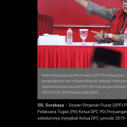
Wakil Ketua Bidang Kehormatan DPD PDI Perjuangan Jaw
pengangkatan Hari Yulianto (kanan) sebagai Pelaksana
rapat konsolidasi internal DPC PDI Perjuangan Sidoarj
(28/6/2025). (foto:humas pdip jatim).
SR, Surabaya
– Dewan Pimpinan Pusat (DPP) PD
Pelaksana Tugas (Plt) Ketua DPC PDI Perjuang
sebelumnya menjabat Ketua DPC periode 2019–