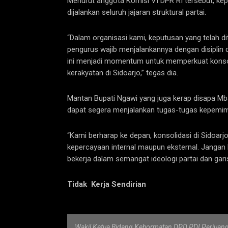
Menurut anggota Komisi VI DPR RI tersebut, kep
dijalankan seluruh jajaran struktural partai.
“Dalam organisasi kami, keputusan yang telah 
pengurus wajib menjalankannya dengan disiplin 
ini menjadi momentum untuk memperkuat konsolid
kerakyatan di Sidoarjo,” tegas dia.
Mantan Bupati Ngawi yang juga kerap disapa Mb
dapat segera menjalankan tugas-tugas kepemimpi
“Kami berharap ke depan, konsolidasi di Sidoar
kepercayaan internal maupun eksternal. Jangan l
bekerja dalam semangat ideologi partai dan garis
Tidak Kerja Sendirian
Wakil Ketua Bidang Kehormatan DPD PDI Perjuangan