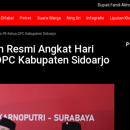
Bupati Fandi Akhmad Yani Doro
Difabel
Potret
Suara Warga
Ning Sri
Infografis
Liputan Kh
o Plt Ketua DPC Kabupaten Sidoarjo
P
n Resmi Angkat Hari
 DPC Kabupaten Sidoarjo