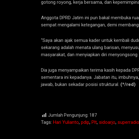
gotong royong, kerja bersama, dan kepemimpinan
Anggota DPRD Jatim ini pun bakal membuka ruan
sempat mengalami ketegangan, demi membangun
“Saya akan ajak semua kader untuk kembali du
sekarang adalah menata ulang barisan, menyus
masyarakat, dan menyiapkan diri menyongsong ag
Dia juga menyampaikan terima kasih kepada D
sementara ini kepadanya. Jabatan itu, imbuhny
jawab, bukan sekadar posisi struktural.
(*/red)
Jumlah Pengunjung:
187
Tags:
Hari Yulianto
,
pdip
,
Plt
,
sidoarjo
,
superradio