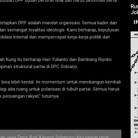
utusan DPP sudah bersifat final dan harus dihormati serta
Ru
Jo
I
ditetapkan DPP adalah mandat organisasi. Semua kader dan
dan semangat loyalitas ideologis. Kami berharap, keputusan
asi internal dan mempercepat kerja-kerja politik dan
ah Kung itu berharap Hari Yulianto dan Bambang Riyoko
nan struktural partai di DPC Sidoarjo.
jo bisa lebih kental. Ini momentum untuk membangun kembali
agi ada ruang untuk polarisasi di tubuh partai. Semua harus
 perjuangan rakyat,” tuturnya.
 Jawa Timur, Budi ‘Kanang’ Sulistyono (kiri) pimpin rapat