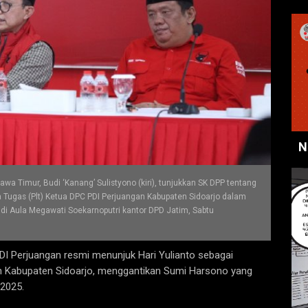
N
a Timur, Budi ‘Kanang’ Sulistyono (kiri), tunjukkan SK DPP tentang
 Tugas (Plt) Ketua DPC PDI Perjuangan Kabupaten Sidoarjo dalam
o di Aula Megawati Soekarnoputri kantor DPD Jatim, Sabtu
I Perjuangan resmi menunjuk Hari Yulianto sebagai
an Kabupaten Sidoarjo, menggantikan Sumi Harsono yang
2025.