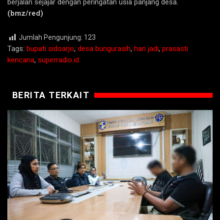
berjalan sejajar dengan peringatan usia panjang desa.
(bmz/red)
Jumlah Pengunjung:
123
Tags:
bupati sidoarjo
,
desa bungurasih
,
hari jadi
,
prasasti
kencana
,
superradio.id
BERITA TERKAIT