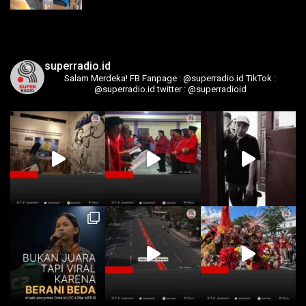
superradio.id
Salam Merdeka!
FB Fanpage : @superradio.id
TikTok :
@superradio.id
twitter : @superradioid