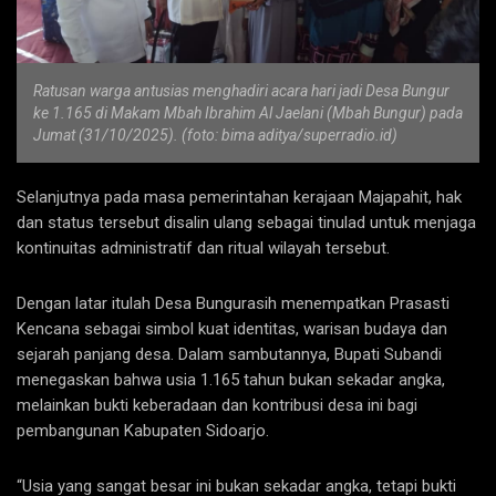
Ratusan warga antusias menghadiri acara hari jadi Desa Bungur
ke 1.165 di Makam Mbah Ibrahim Al Jaelani (Mbah Bungur) pada
Jumat (31/10/2025). (foto: bima aditya/superradio.id)
Selanjutnya pada masa pemerintahan kerajaan Majapahit, hak
dan status tersebut disalin ulang sebagai tinulad untuk menjaga
kontinuitas administratif dan ritual wilayah tersebut.
Dengan latar itulah Desa Bungurasih menempatkan Prasasti
Kencana sebagai simbol kuat identitas, warisan budaya dan
sejarah panjang desa. Dalam sambutannya, Bupati Subandi
menegaskan bahwa usia 1.165 tahun bukan sekadar angka,
melainkan bukti keberadaan dan kontribusi desa ini bagi
pembangunan Kabupaten Sidoarjo.
“Usia yang sangat besar ini bukan sekadar angka, tetapi bukti