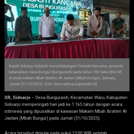
Bupati Sidoarjo Subandi menandatangani Prasasti Kencana penanda
keberadaan Desa Bungur (Bungurasih) pada tahun 782 Saka (860 M)
di areal makam Mbah Ibrahim Al Jaelani (Mbah Bungur), Sidoarjo,
Jumat (31/10/2025). (foto: bima aditya/superradio.id)
SR, Sidoarjo
– Desa Bungurasih, Kecamatan Waru, Kabupaten
Sidoarjo memperingati hari jadi ke 1.165 tahun dengan acara
istimewa yang dipusatkan di kawasan Makam Mbah Ibrahim Al
Jaelani (Mbah Bungur) pada Jumat (31/10/2025).
Acara tersebut dimulai pada pukul 13.00 WIB setelah