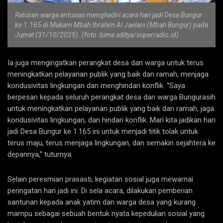
Ratusan warga antusias menghadiri acara hari jadi Desa Bungur
ke 1.165 di Makam Mbah Ibrahim Al Jaelani (Mbah Bungur) pada
Jumat (31/10/2025). (foto: bima aditya/superradio.id)
Ia juga mengingatkan perangkat desa dan warga untuk terus
meningkatkan pelayanan publik yang baik dan ramah, menjaga
kondusivitas lingkungan dan menghindari konflik. “Saya
berpesan kepada seluruh perangkat desa dan warga Bungurasih
untuk meningkatkan pelayanan publik yang baik dan ramah, jaga
kondusivitas lingkungan, dan hindari konflik. Mari kita jadikan hari
jadi Desa Bungur ke 1.165 ini untuk menjadi titik tolak untuk
terus maju, terus menjaga lingkungan, dan semakin sejahtera ke
depannya,” tuturnya.
Selain peresmian prasasti, kegiatan sosial juga mewarnai
peringatan hari jadi ini. Di sela acara, dilakukan pemberian
santunan kepada anak yatim dan warga desa yang kurang
mampu sebagai sebuah bentuk nyata kepedulian sosial yang