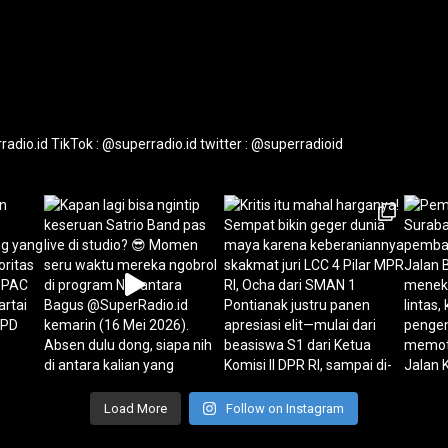
radio.id
TikTok : @superradio.id
twitter : @superradioid
Load More
Follow on Instagram