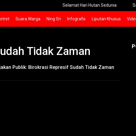
Selamat Hari Hutan Sedunia
Said Abd
otret
Suara Warga
Ning Sri
Infografis
Liputan Khusus
Vide
P
 Sudah Tidak Zaman
jakan Publik: Birokrasi Represif Sudah Tidak Zaman