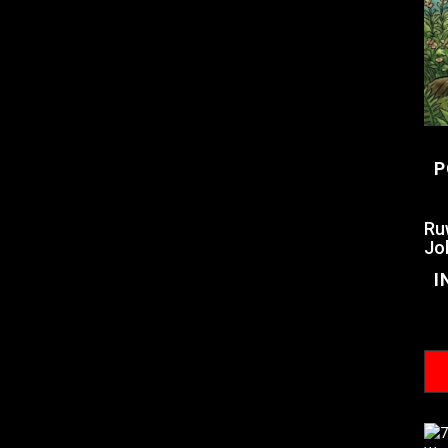
P
Ru
Jo
I