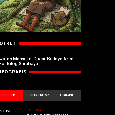
OTRET
watan Massal di Cagar Budaya Arca
ko Dolog Surabaya
NFOGRAFIS
POPULER
PILIHAN EDITOR
TERBARU
POLHUKAM