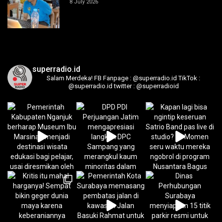
8 July 2026
superradio.id
Salam Merdeka!
FB Fanpage : @superradio.id
TikTok :
@superradio.id
twitter : @superradioid