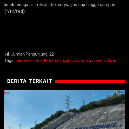
listrik tenaga air, mikrohidro, surya, gas uap hingga sampah.
(*/rri/red)
Jumlah Pengunjung:
221
Tags:
benowo
,
listrik terbarukan
,
plts
,
sampah
,
superradio.id
BERITA TERKAIT