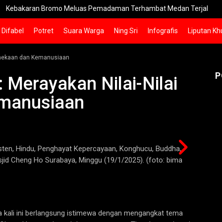
aran Bromo Meluas Pemadaman Terhambat Medan Terjal
PSSI
Difabel
Potret
Suara Warga
Ning Sri
Infografis
Liputan Kh
binekaan dan Kemanusiaan
P
 Merayakan Nilai-Nilai
emanusiaan
isten, Hindu, Penghayat Kepercayaan, Konghucu, Buddha,
Prof Mah
sjid Cheng Ho Surabaya, Minggu (19/1/2025). (foto: bima
agama d
dhananj
a kali ini berlangsung istimewa dengan mengangkat tema