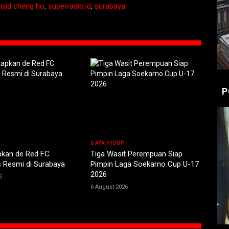
sjid cheng ho
,
superradio.id
,
surabaya
P
GAYA HIDUP
pkan de Red FC
Tiga Wasit Perempuan Siap
 Resmi di Surabaya
Pimpin Laga Soekarno Cup U-17
2026
6
6 August 2026