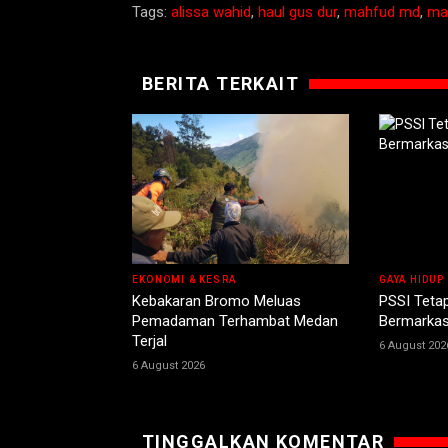
Tags:
alissa wahid
,
haul gus dur
,
mahfud md
,
ma
BERITA TERKAIT
EKONOMI & KESRA
GAYA HIDUP
Kebakaran Bromo Meluas
PSSI Teta
Pemadaman Terhambat Medan
Bermarkas
Terjal
6 August 202
6 August 2026
TINGGALKAN KOMENTAR