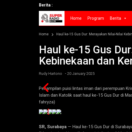
Berita :
Kebak
Home
Program
Berita
Home
Haul ke-15 Gus Dur: Merayakan Nilai-Nilai Ke
Haul ke-15 Gus Dur:
Kebinekaan dan K
-
Rudy Hartono
20 January 2025
 Cheng Ho Surabaya,
Penampilan puisi lintas iman dari perempuan Kr
Islam dan Katolik saat haul ke-15 Gus Dur di Ma
fahryza)
SR, Surabaya
— Haul ke-15 Gus Dur di Surabay