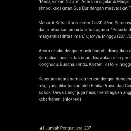
“Menajamkan Nurani”. Acara ini digelar di Masj
simbol kedekatan Gus Dur dengan masyarakat T
Menurut Ketua Koordinator GUSDURian Surabaya, S
dan melibatkan peserta lintas agama. “Peserta d
masyarakat lintas iman,” ujarnya, Minggu (20/1/
Acara dibuka dengan musik hadrah, dilanjutkan 
Kemudian, puisi lintas iman dibawakan oleh pere
Konghucu, Buddha, Hindu, Kristen, Katolik, hi
Keseruan acara semakin terasa dengan dongeng 
religi yang dilantunkan oleh Etnika Praise dari 
sosok “Dewa Uang” juga hadir, membagikan ang
keberkahan.
(nio/red)
Jumlah Pengunjung:
237