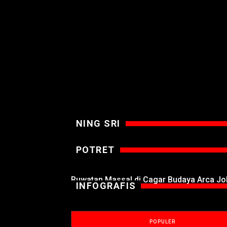
NING SRI
POTRET
Ruwatan Massal di Cagar Budaya Arca J
INFOGRAFIS
POPULER