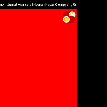
t Asri Bersih-bersih Pasar Krempyeng Gresik.
PLN Heran 10 Tia