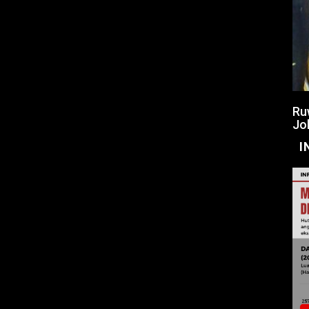
Ru
Jo
I