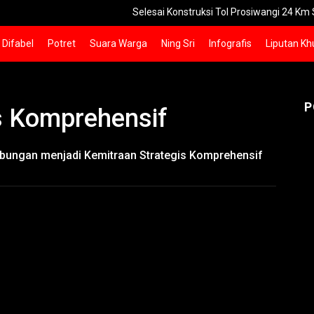
Selesai Konstruksi Tol Prosiwangi 24 Km Seksi 1-
Difabel
Potret
Suara Warga
Ning Sri
Infografis
Liputan Kh
P
s Komprehensif
ubungan menjadi Kemitraan Strategis Komprehensif