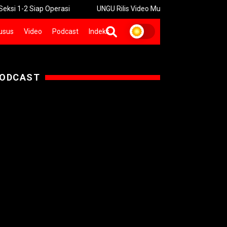
2 Siap Operasi
UNGU Rilis Video Musik “Utara-Selatan” Sambut 
usus
Video
Podcast
Indeks
ODCAST